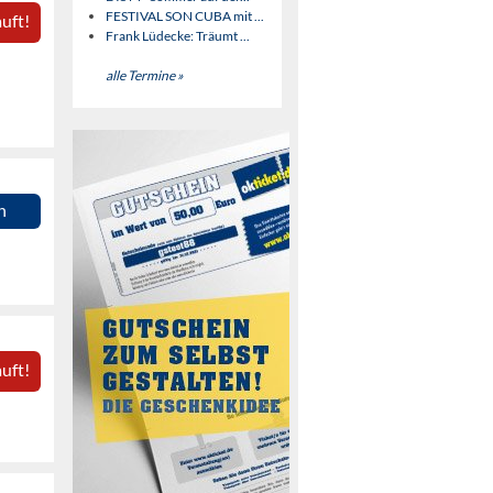
FESTIVAL SON CUBA mit ...
uft!
Frank Lüdecke: Träumt ...
alle Termine »
n
uft!