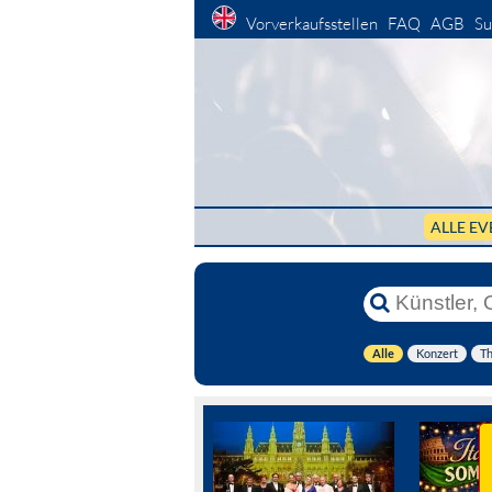
Vorverkaufsstellen
FAQ
AGB
Su
ALLE EV
Alle
Konzert
Th