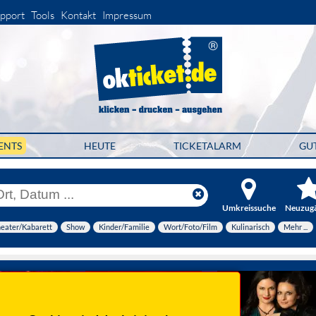
pport
Tools
Kontakt
Impressum
ENTS
HEUTE
TICKETALARM
GU
Umkreissuche
Neuzug
eater/Kabarett
Show
Kinder/Familie
Wort/Foto/Film
Kulinarisch
Mehr ...