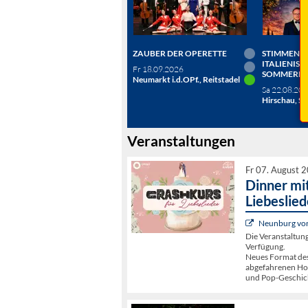
ZAUBER DER OPERETTE
STIMMEN D
ITALIENISC
Fr 18.09.2026
SOMMERN
Neumarkt i.d.OPf., Reitstadel
Sa 22.08.20
Hirschau, Sc
Veranstaltungen
Fr 07. August 
Dinner mit
Liebeslied
Neunburg vorm
Die Veranstaltun
Verfügung.
Neues Format de
abgefahrenen Hoch
und Pop-Geschic