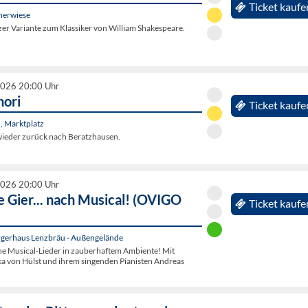
Ticket kaufe
nerwiese
er Variante zum Klassiker von William Shakespeare.
2026 20:00 Uhr
nori
Ticket kaufe
, Marktplatz
ieder zurück nach Beratzhausen.
2026 20:00 Uhr
e Gier... nach Musical! (OVIGO
Ticket kaufe
gerhaus Lenzbräu - Außengelände
 Musical-Lieder in zauberhaftem Ambiente! Mit
ka von Hülst und ihrem singenden Pianisten Andreas