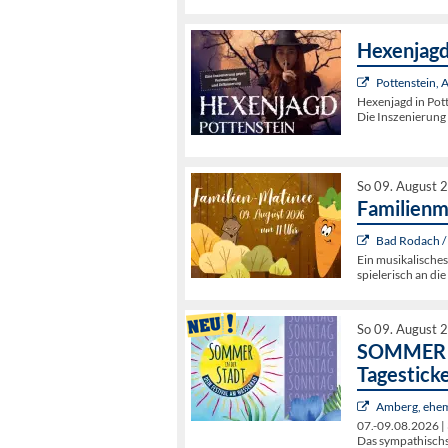
Hexenjagd
Pottenstein,
Hexenjagd in Pot
Die Inszenierun
So 09. August 
Familienm
Bad Rodach /
Ein musikalisches
spielerisch an di
So 09. August 
SOMMER I
Tagestick
Amberg, ehem
07.-09.08.2026 | 
Das sympathischst