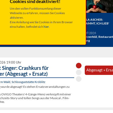
Cookies sind deaktiviert!
Um den vollen Funktionsumfang dieser
Webseite zu erfahren, müssen Sie Cookies
aktivieren.
ER BERGE:
HERRENBESUCH WIRD 20!
ANGELA ASCHER:
Eine Anleitung wie Sie Cookies in Ihrem Browser
HE
DAS JUBILÄUMSKONZERT
VERDAMMT, ICH LIEB'
einschalten, befindet sich
hier
.
ACHT
MICH.
verschiedene Termine
26
Taufkirchen, Kultur &
Sa 19.09.2026
hlosshof
Kongress Zentrum
Schwarzenfeld, Restauran
Miesberg
2026 19:00 Uhr
 Singer: Crashkurs für
Abgesagt » Ers
er (Abgesagt » Ersatz)
 Wald, Schlossgaststätte Kröblitz
g wurde abgesagt! Es stehen Ersatzveranstaltungen zu
s OVIGO Theaters! 4-Gänge-Menü verknüpft mit einer
zeits-Story und tollen Songs aus der Musical-, Film-
hte.