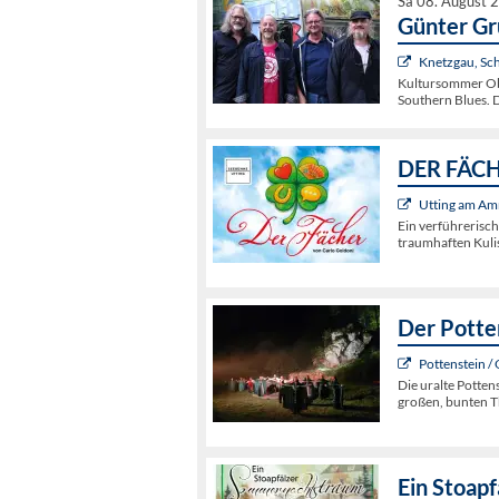
Sa 08. August 
Günter G
Knetzgau, Sc
Kultursommer Obe
Southern Blues. 
DER FÄCHE
Utting am Am
Ein verführerisc
traumhaften Kuli
Der Potte
Pottenstein /
Die uralte Potten
großen, bunten 
Ein Stoap