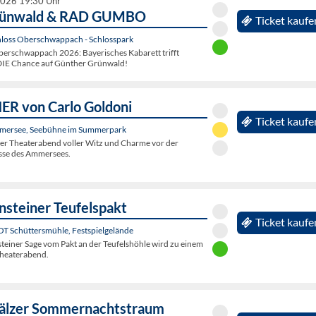
2026 19:30 Uhr
rünwald & RAD GUMBO
Ticket kaufe
hloss Oberschwappach - Schlosspark
rschwappach 2026: Bayerisches Kabarett trifft
DIE Chance auf Günther Grünwald!
R von Carlo Goldoni
Ticket kaufe
mersee, Seebühne im Summerpark
her Theaterabend voller Witz und Charme vor der
sse des Ammersees.
nsteiner Teufelspakt
Ticket kaufe
 OT Schüttersmühle, Festspielgelände
steiner Sage vom Pakt an der Teufelshöhle wird zu einem
Theaterabend.
fälzer Sommernachtstraum