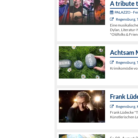
A tribute 
PALAZZO - Fest
Regensburg, 
Eine musikalisch
Dylan, Literatur-
"Oldfolks & Frien
Achtsam 
Regensburg, 
Krimikomödie von
Frank Lüd
Regensburg,
Frank Lüdecke "
Künstlerischen L