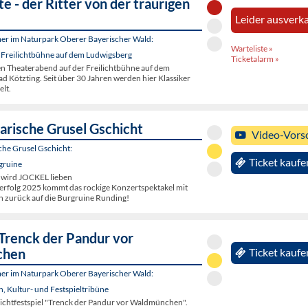
e - der Ritter von der traurigen
Leider ausverka
er im Naturpark Oberer Bayerischer Wald:
Warteliste »
 Freilichtbühne auf dem Ludwigsberg
Ticketalarm »
en Theaterabend auf der Freilichtbühne auf dem
d Kötzting. Seit über 30 Jahren werden hier Klassiker
elt.
arische Grusel Gschicht
Video-Vors
che Grusel Gschicht:
Ticket kaufe
gruine
 wird JOCKEL lieben
rfolg 2025 kommt das rockige Konzertspektakel mit
 zurück auf die Burgruine Runding!
 Trenck der Pandur vor
chen
Ticket kaufe
er im Naturpark Oberer Bayerischer Wald:
 Kultur- und Festspieltribüne
lichtfestspiel "Trenck der Pandur vor Waldmünchen".