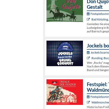
Don Quijot
Gestalt
Festspielsomm
Bad Kötzting,
Genießen Sie ein
Ludwigsberg in Ba
auf Bairisch gespi
Jockels bo
Jockels boaris
Runding, Bur
Wer „Rocky“ mag
Nach dem Riesene
Band und Sängern
Festspiel:
Waldmün
Festspielsomm
Waldmünchen,
Historisches Frei