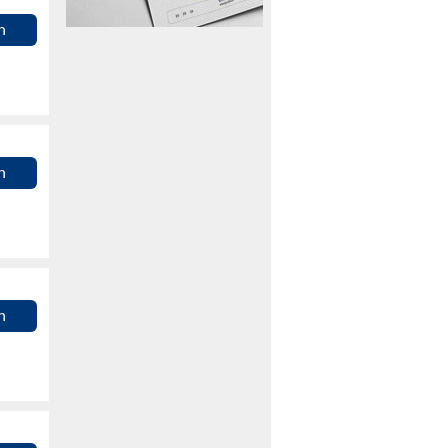
n
n
n