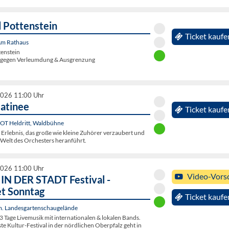
 Pottenstein
Ticket kaufe
 Am Rathaus
tenstein
g gegen Verleumdung & Ausgrenzung
2026 11:00 Uhr
atinee
Ticket kaufe
 OT Heldritt, Waldbühne
 Erlebnis, das große wie kleine Zuhörer verzaubert und
e Welt des Orchesters heranführt.
2026 11:00 Uhr
Video-Vors
N DER STADT Festival -
et Sonntag
Ticket kaufe
. Landesgartenschaugelände
3 Tage Livemusik mit internationalen & lokalen Bands.
e Kultur-Festival in der nördlichen Oberpfalz geht in