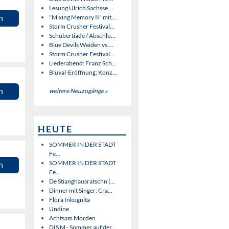
Lesung Ulrich Sachsse ...
n
"Mixing Memory II" mit...
Storm Crusher Festival...
Schubertiade / Abschlu...
Blue Devils Weiden vs....
Storm Crusher Festival...
Liederabend: Franz Sch...
Bluval-Eröffnung: Konz...
n
weitere Neuzugänge »
HEUTE
SOMMER IN DER STADT
Fe...
SOMMER IN DER STADT
n
Fe...
De Stianghausratschn (...
Dinner mit Singer: Cra...
Flora Inkognita
Undine
Achtsam Morden
DIS M - Sommer auf der...