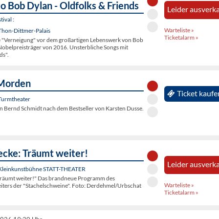
to Bob Dylan - Oldfolks & Friends
Leider ausverka
ival :
Warteliste »
Thon-Dittmer-Palais
Ticketalarm »
e "Verneigung" vor dem großartigen Lebenswerk von Bob
Nobelpreisträger von 2016. Unsterbliche Songs mit
ds".
Morden
Ticket kaufe
Turmtheater
 Bernd Schmidt nach dem Bestseller von Karsten Dusse.
ecke: Träumt weiter!
Leider ausverka
 Kleinkunstbühne STATT-THEATER
Träumt weiter!" Das brandneue Programm des
Warteliste »
eiters der "Stachelschweine". Foto: Derdehmel/Urbschat
Ticketalarm »