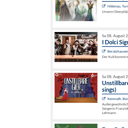
Nittenau, Tur
Unsere Oberpfälz
Sa 08. August 
I Dolci Sig
Beratzhausen
Der Kult kommt w
Sa 08. August 
Unstillbar
sings)
Kemnath, Bür
Außergewöhnliche
Sängerin Franzis
Lehmann.