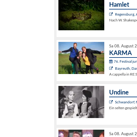
Hamlet
Regensburg, 
Nach W. Shakesp
Sa 08. August 
KARMA
76. Festival j
Bayreuth, Da
A cappella in R
Undine
Schwandorf, 
Ein selten gespie
Sa 08. August 