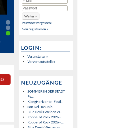
Passwort vergessen?
Neu registrieren »
t
LOGIN:
Veranstalter »
Vorverkaufsstelle »
atz
NEUZUGÄNGE
SOMMER IN DER STADT
Fe...
KlangHorizonte - Festl...
Son Del Danubio
Blue Devils Weiden vs....
Koppel of Rock 2026 - ...
Koppel of Rock 2026 - ...
Blue Devils Weiden vs....