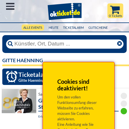
Menü
0 Tickets
ALLE EVENTS
HEUTE
TICKETALARM
GUTSCHEINE
GITTE HAENNING
Ticketalarm einrichten »
Gitte Haenning
Cookies sind
deaktiviert!
Sa 19. September 2026 20:00 Uhr
Um den vollen
Gitte Haenning & Band: „Ich bin
Funktionsumfang dieser
Stark“
Webseite zu erfahren,
müssen Sie Cookies
Erlangen, Neustädter Kirche
aktivieren.
Eine Anleitung wie Sie