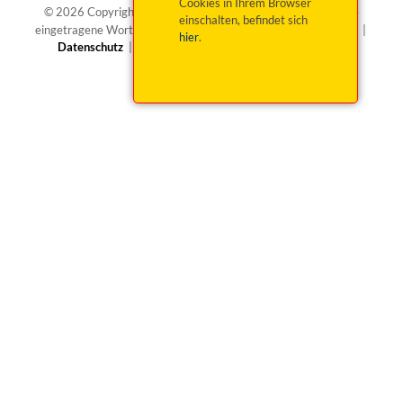
Cookies in Ihrem Browser
®
© 2026 Copyright okticket.de GmbH | okticket.de
ist eine
einschalten, befindet sich
eingetragene Wortmarke von okticket.de GmbH |
Impressum
|
hier
.
Datenschutz
|
Barrierefreiheit
|
Widerruf beantragen