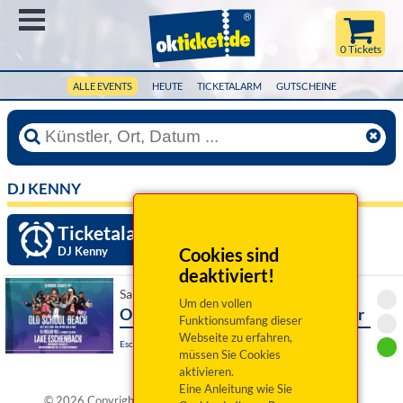
Menü
0 Tickets
ALLE EVENTS
HEUTE
TICKETALARM
GUTSCHEINE
DJ KENNY
Ticketalarm einrichten »
DJ Kenny
Cookies sind
deaktiviert!
Sa 15. August 2026 18:00 Uhr
Um den vollen
Old School Beach part 2 - Open Air
Funktionsumfang dieser
Webseite zu erfahren,
Eschenbach i.d.OPf., Rußweiher Eschenbach
müssen Sie Cookies
aktivieren.
Eine Anleitung wie Sie
®
© 2026 Copyright okticket.de GmbH | okticket.de
ist eine