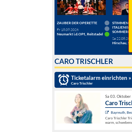
ZAUBER DER OPERETTE
STIMMEN D
ITALIENISC
Fr 18.09.2026
SOMMERN
Neumarkt i.d.OPf., Reitstadel
Sa 22.08.20
Hirschau, Sc
CARO TRISCHLER
Ticketalarm einrichten »
Caro Trischler
Sa 03. Oktober
Caro Trisc
Bayreuth, Be
Caro Trischler Tr
warm, schwebend