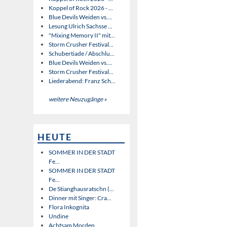
Koppel of Rock 2026 - ...
Blue Devils Weiden vs....
Lesung Ulrich Sachsse ...
"Mixing Memory II" mit...
Storm Crusher Festival...
Schubertiade / Abschlu...
Blue Devils Weiden vs....
Storm Crusher Festival...
Liederabend: Franz Sch...
weitere Neuzugänge »
HEUTE
SOMMER IN DER STADT
Fe...
SOMMER IN DER STADT
Fe...
De Stianghausratschn (...
Dinner mit Singer: Cra...
Flora Inkognita
Undine
Achtsam Morden