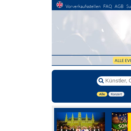
Vorverkaufsstellen
FAQ
AGB
Su
ALLE EV
Alle
Konzert