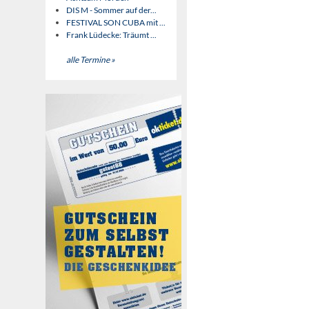
DIS M - Sommer auf der...
FESTIVAL SON CUBA mit ...
Frank Lüdecke: Träumt ...
alle Termine »