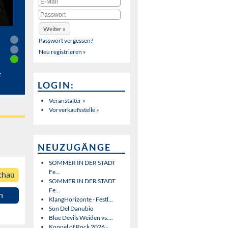
Passwort vergessen?
Neu registrieren »
t
LOGIN:
Veranstalter »
Vorverkaufsstelle »
NEUZUGÄNGE
SOMMER IN DER STADT
Fe...
chau
SOMMER IN DER STADT
Fe...
n
KlangHorizonte - Festl...
Son Del Danubio
Blue Devils Weiden vs....
Koppel of Rock 2026 - ...