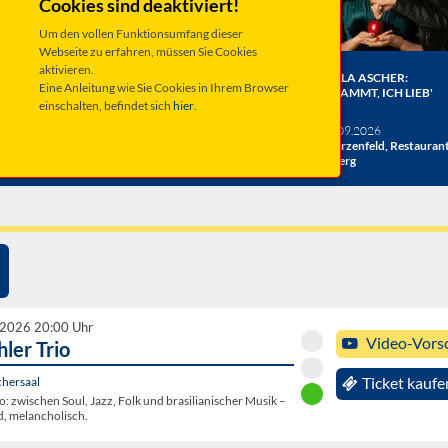
Cookies sind deaktiviert!
Um den vollen Funktionsumfang dieser
Webseite zu erfahren, müssen Sie Cookies
aktivieren.
ER BERGE:
HERRENBESUCH WIRD 20!
ANGELA ASCHER:
Eine Anleitung wie Sie Cookies in Ihrem Browser
HE
DAS JUBILÄUMSKONZERT
VERDAMMT, ICH LIEB'
einschalten, befindet sich
hier
.
ACHT
MICH.
verschiedene Termine
26
Taufkirchen, Kultur &
Sa 19.09.2026
hlosshof
Kongress Zentrum
Schwarzenfeld, Restauran
Miesberg
 2026 20:00 Uhr
Video-Vors
hler Trio
chersaal
Ticket kaufe
io: zwischen Soul, Jazz, Folk und brasilianischer Musik –
, melancholisch.