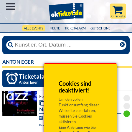
Menü
0 Tickets
ALLE EVENTS
HEUTE
TICKETALARM
GUTSCHEINE
ANTON EGER
Ticketalarm einrichten »
Anton Eger
Cookies sind
deaktiviert!
Festivalpass Bayreuther Jazz-Nov
Um den vollen
Festivalpass Bayreuther Jazz-
Funktionsumfang dieser
November 2026
Webseite zu erfahren,
müssen Sie Cookies
Bayreuther Jazz-November:
aktivieren.
Bayreuth, Bechersaal
Eine Anleitung wie Sie