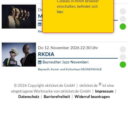
Cookies in Ihrem Browser
einschalten, befindet sich
Do 12. November 2026 19:30 Uhr
hier
.
Marius Neset »Cabaret«
Bayreuther Jazz-November:
Bayreuth, Bechersaal
Do 12. November 2026 22:30 Uhr
RKDIA
Bayreuther Jazz-November:
Bayreuth, Kunst- und Kulturhaus NEUNEINHALB
®
© 2026 Copyright okticket.de GmbH | okticket.de
ist eine
eingetragene Wortmarke von okticket.de GmbH |
Impressum
|
Datenschutz
|
Barrierefreiheit
|
Widerruf beantragen