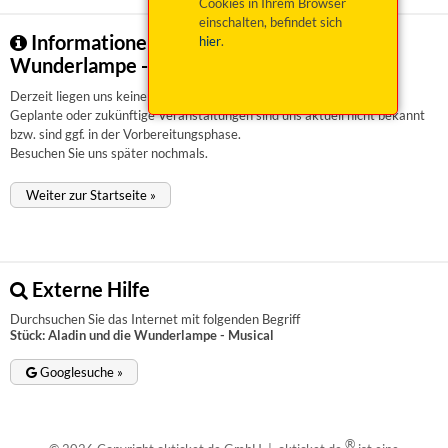
Cookies in Ihrem Browser
einschalten, befindet sich
Informationen zu Stück: Aladin und die
hier
.
Wunderlampe - Musical
Derzeit liegen uns keinerlei Informationen vor.
Geplante oder zukünftige Veranstaltungen sind uns aktuell nicht bekannt
bzw. sind ggf. in der Vorbereitungsphase.
Besuchen Sie uns später nochmals.
Weiter zur Startseite »
Externe Hilfe
Durchsuchen Sie das Internet mit folgenden Begriff
Stück: Aladin und die Wunderlampe - Musical
Googlesuche »
®