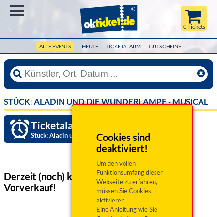
Menü
0 Tickets
ALLE EVENTS
HEUTE
TICKETALARM
GUTSCHEINE
STÜCK: ALADIN UND DIE WUNDERLAMPE - MUSICAL
Ticketalarm einrichten »
Stück: Aladin und die Wunderlampe - Musical
Cookies sind
deaktiviert!
Um den vollen
Funktionsumfang dieser
Derzeit (noch) keine Veranstaltungen
im
Webseite zu erfahren,
Vorverkauf!
müssen Sie Cookies
aktivieren.
Eine Anleitung wie Sie