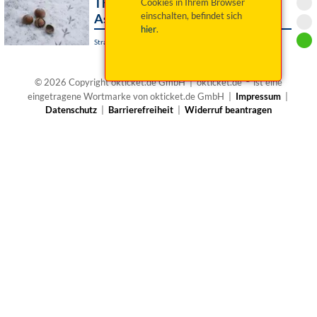
Theater Impuls: 3 Haselnüsse für
Cookies in Ihrem Browser
einschalten, befindet sich
Aschenbrödel
hier
.
Straubing, Paul-Theater - Theaterbühne
®
© 2026 Copyright okticket.de GmbH | okticket.de
ist eine
eingetragene Wortmarke von okticket.de GmbH |
Impressum
|
Datenschutz
|
Barrierefreiheit
|
Widerruf beantragen