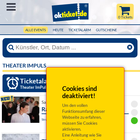
Menü
0 Tickets
ALLE EVENTS
HEUTE
TICKETALARM
GUTSCHEINE
THEATER IMPULS
Ticketalarm einrichten »
Theater ImPuls
Cookies sind
deaktiviert!
Sa 07. November 2026 19:00 Uhr
Um den vollen
Radetzkymarsch
Funktionsumfang dieser
Webseite zu erfahren,
Straubing, Theater Am Hagen
müssen Sie Cookies
aktivieren.
Eine Anleitung wie Sie