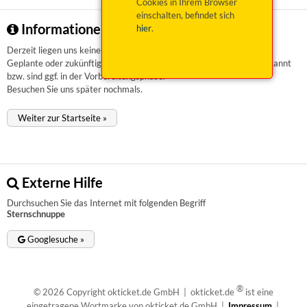
Cookies in Ihrem Browser
einschalten, befindet sich
Informationen zu Sternschnuppe
hier
.
Derzeit liegen uns keinerlei Informationen vor.
Geplante oder zukünftige Veranstaltungen sind uns aktuell nicht bekannt
bzw. sind ggf. in der Vorbereitungsphase.
Besuchen Sie uns später nochmals.
Weiter zur Startseite »
Externe Hilfe
Durchsuchen Sie das Internet mit folgenden Begriff
Sternschnuppe
Googlesuche »
®
© 2026 Copyright okticket.de GmbH | okticket.de
ist eine
eingetragene Wortmarke von okticket.de GmbH |
Impressum
|