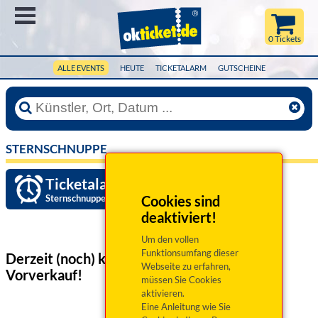
Menü
0 Tickets
ALLE EVENTS
HEUTE
TICKETALARM
GUTSCHEINE
STERNSCHNUPPE
Ticketalarm einrichten »
Sternschnuppe
Cookies sind
deaktiviert!
Um den vollen
Funktionsumfang dieser
Derzeit (noch) keine Veranstaltungen
im
Webseite zu erfahren,
Vorverkauf!
müssen Sie Cookies
aktivieren.
Eine Anleitung wie Sie