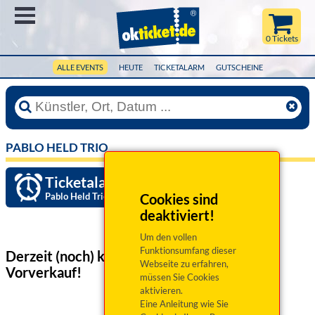
Menü
0 Tickets
ALLE EVENTS
HEUTE
TICKETALARM
GUTSCHEINE
PABLO HELD TRIO
Ticketalarm einrichten »
Pablo Held Trio
Cookies sind
deaktiviert!
Um den vollen
Funktionsumfang dieser
Derzeit (noch) keine Veranstaltungen
im
Webseite zu erfahren,
Vorverkauf!
müssen Sie Cookies
aktivieren.
Eine Anleitung wie Sie