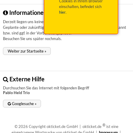
Cookies in Ihrem Browser
einschalten, befindet sich
Informationen zu Pablo Held Trio
hier
.
Derzeit liegen uns keinerlei Informationen vor.
Geplante oder zukünftige Veranstaltungen sind uns aktuell nicht bekannt
bzw. sind ggf. in der Vorbereitungsphase.
Besuchen Sie uns später nochmals.
Weiter zur Startseite »
Externe Hilfe
Durchsuchen Sie das Internet mit folgenden Begriff
Pablo Held Trio
Googlesuche »
®
© 2026 Copyright okticket.de GmbH | okticket.de
ist eine
eingetragene Wortmarke von okticket.de GmbH |
Impressum
|