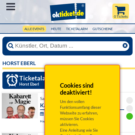
Menü
0 Tickets
ALLE EVENTS
HEUTE
TICKETALARM
GUTSCHEINE
HORST EBERL
Ticketalarm einrichten »
Horst Eberl
Cookies sind
deaktiviert!
Sa 26. September 2026 20:00 Uhr
Um den vollen
Kabarett trifft Magie
Funktionsumfang dieser
Webseite zu erfahren,
Kabarett trifft Magie:
müssen Sie Cookies
Haarbach, Gasthof Hasenberger
aktivieren.
Eine Anleitung wie Sie