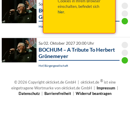
Cookies in Ihrem Browser
So 09. Mai 2027 19:00 Uhr
einschalten, befindet sich
BOCHUM – A Tribute To Herbert
hier
.
Grönemeyer
Marktredwitz, Stadthalle
Sa 02. Oktober 2027 20:00 Uhr
BOCHUM – A Tribute To Herbert
Grönemeyer
Hof, Bürgergesellschaft
®
© 2026 Copyright okticket.de GmbH | okticket.de
ist eine
eingetragene Wortmarke von okticket.de GmbH |
Impressum
|
Datenschutz
|
Barrierefreiheit
|
Widerruf beantragen