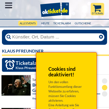
Menü
0 Tickets
ALLE EVENTS
HEUTE
TICKETALARM
GUTSCHEINE
KLAUS PFREUNDNER
Ticketalarm einrichten »
Klaus Pfreundner
Cookies sind
deaktiviert!
Sa 07. November 2026 20:00 Uhr
Um den vollen
BOCHUM – A Tribute To Herbert
Funktionsumfang dieser
Grönemeyer
Webseite zu erfahren,
müssen Sie Cookies
Bayreuth, Das Zentrum
aktivieren.
Eine Anleitung wie Sie