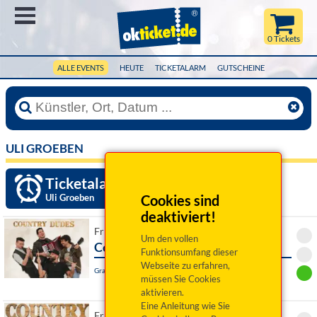
Menü
0 Tickets
ALLE EVENTS
HEUTE
TICKETALARM
GUTSCHEINE
ULI GROEBEN
Ticketalarm einrichten »
Uli Groeben
Cookies sind
deaktiviert!
Fr 12. Februar 2027 20:00 Uhr
Um den vollen
Country Dudes - Back in Town
Funktionsumfang dieser
Webseite zu erfahren,
Grafenwöhr, Jugendheim
müssen Sie Cookies
aktivieren.
Eine Anleitung wie Sie
Fr 19. Februar 2027 20:30 Uhr