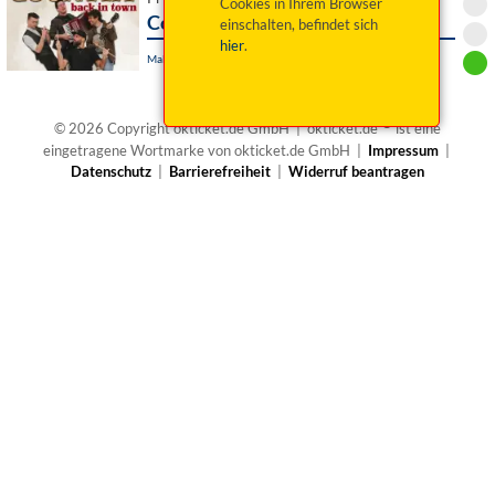
Cookies in Ihrem Browser
Country Dudes - Back in Town
einschalten, befindet sich
hier
.
Mallersdorf-Pfaffenberg, Hofmark 1 Kulturbühne
®
© 2026 Copyright okticket.de GmbH | okticket.de
ist eine
eingetragene Wortmarke von okticket.de GmbH |
Impressum
|
Datenschutz
|
Barrierefreiheit
|
Widerruf beantragen