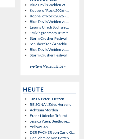
Blue Devils Weiden vs....
Koppel of Rock 2026 - ...
Koppel of Rock 2026 - ...
Blue Devils Weiden vs....
Lesung Ulrich Sachsse ...
"Mixing Memory II" mit...
Storm Crusher Festival...
Schubertiade / Abschlu...
Blue Devils Weiden vs....
Storm Crusher Festival...
weitere Neuzugänge »
HEUTE
Jana & Peter - Herzen ...
RE:SONANZ des Herzens
Achtsam Morden
Frank Lüdecke: Träumt ...
Jessica Yuen: Beethove...
Yellow Cab
DER FÄCHER von Carlo G...
Der Schmied von Potten...