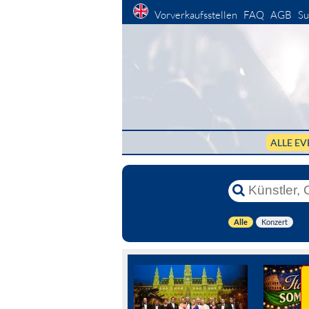
Vorverkaufsstellen
FAQ
AGB
Su
ALLE EV
Alle
Konzert