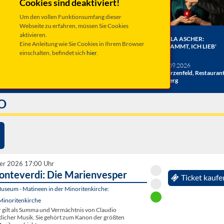
Cookies sind deaktiviert!
Um den vollen Funktionsumfang dieser
Webseite zu erfahren, müssen Sie Cookies
aktivieren.
ER BERGE:
HERRENBESUCH WIRD 20!
ANGELA ASCHER:
Eine Anleitung wie Sie Cookies in Ihrem Browser
HE
DAS JUBILÄUMSKONZERT
VERDAMMT, ICH LIEB'
einschalten, befindet sich
hier
.
ACHT
MICH.
verschiedene Termine
26
Taufkirchen, Kultur &
Sa 19.09.2026
hlosshof
Kongress Zentrum
Schwarzenfeld, Restauran
Miesberg
O
er 2026 17:00 Uhr
onteverdi: Die Marienvesper
Ticket kaufe
seum - Matineen in der Minoritenkirche:
Minoritenkirche
 gilt als Summa und Vermächtnis von Claudio
tlicher Musik. Sie gehört zum Kanon der größten