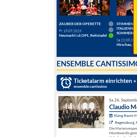
ZAUBER DER OPERETTE
STIMMEN D
ITALIENISC
Fr 18.09.2026
SOMMERN
Neumarkt i.d.OPf., Reitstadel
Sa 22.08.20
Hirschau, Sc
ENSEMBLE CANTISSIM
Ticketalarm einrichten »
ensemble cantissimo
Sa 26. Septemb
Claudio M
Klang.Raum.Mu
Regensburg, 
Die Marienvesper
Monteverdis geis