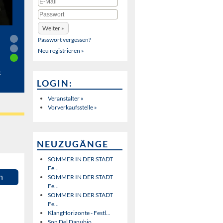
Passwort vergessen?
Neu registrieren »
t
LOGIN:
Veranstalter »
Vorverkaufsstelle »
NEUZUGÄNGE
SOMMER IN DER STADT
Fe...
n
SOMMER IN DER STADT
Fe...
SOMMER IN DER STADT
Fe...
KlangHorizonte - Festl...
Son Del Danubio