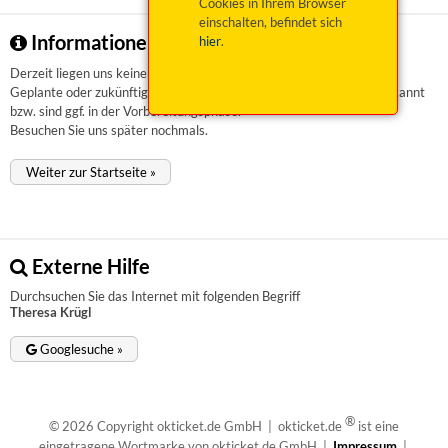
Cookies in Ihrem Browser
einschalten, befindet sich
Informationen zu Theresa Krügl
hier
.
Derzeit liegen uns keinerlei Informationen vor.
Geplante oder zukünftige Veranstaltungen sind uns aktuell nicht bekannt
bzw. sind ggf. in der Vorbereitungsphase.
Besuchen Sie uns später nochmals.
Weiter zur Startseite »
Externe Hilfe
Durchsuchen Sie das Internet mit folgenden Begriff
Theresa Krügl
Googlesuche »
®
© 2026 Copyright okticket.de GmbH | okticket.de
ist eine
eingetragene Wortmarke von okticket.de GmbH |
Impressum
|