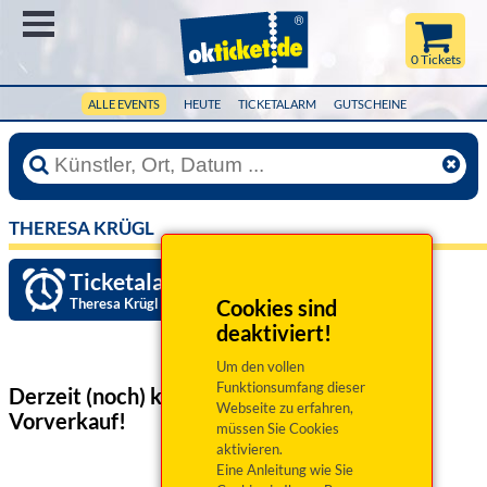
Menü
0 Tickets
ALLE EVENTS
HEUTE
TICKETALARM
GUTSCHEINE
THERESA KRÜGL
Ticketalarm einrichten »
Theresa Krügl
Cookies sind
deaktiviert!
Um den vollen
Funktionsumfang dieser
Derzeit (noch) keine Veranstaltungen
im
Webseite zu erfahren,
Vorverkauf!
müssen Sie Cookies
aktivieren.
Eine Anleitung wie Sie