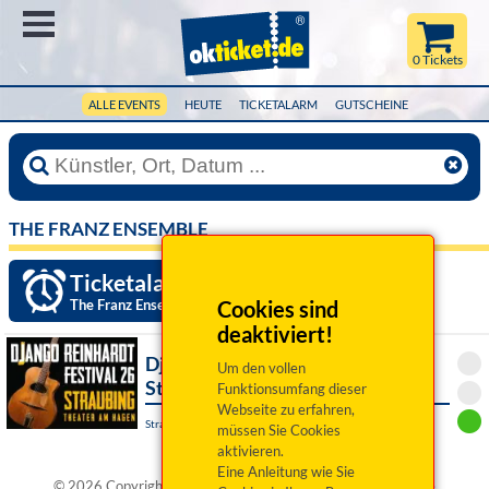
Menü
0 Tickets
ALLE EVENTS
HEUTE
TICKETALARM
GUTSCHEINE
THE FRANZ ENSEMBLE
Ticketalarm einrichten »
The Franz Ensemble
Cookies sind
deaktiviert!
Django Reinhardt Festival
Um den vollen
Straubing 2026
Funktionsumfang dieser
Webseite zu erfahren,
Straubing, Theater Am Hagen
müssen Sie Cookies
aktivieren.
Eine Anleitung wie Sie
®
© 2026 Copyright okticket.de GmbH | okticket.de
ist eine