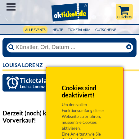
Menü
0 Tickets
ALLE EVENTS
HEUTE
TICKETALARM
GUTSCHEINE
LOUISA LORENZ
Ticketalarm einrichten »
Louisa Lorenz
Cookies sind
deaktiviert!
Um den vollen
Funktionsumfang dieser
Derzeit (noch) keine Veranstaltungen
im
Webseite zu erfahren,
Vorverkauf!
müssen Sie Cookies
aktivieren.
Eine Anleitung wie Sie