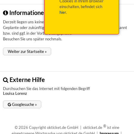
Cookies in Ihrem Browser
einschalten, befindet sich
Informationen zu Louisa Lorenz
hier
.
Derzeit liegen uns keinerlei Informationen vor.
Geplante oder zukünftige Veranstaltungen sind uns aktuell nicht bekannt
bzw. sind ggf. in der Vorbereitungsphase.
Besuchen Sie uns später nochmals.
Weiter zur Startseite »
Externe Hilfe
Durchsuchen Sie das Internet mit folgenden Begriff
Louisa Lorenz
Googlesuche »
®
© 2026 Copyright okticket.de GmbH | okticket.de
ist eine
eingetragene Wortmarke von okticket.de GmbH |
Impressum
|