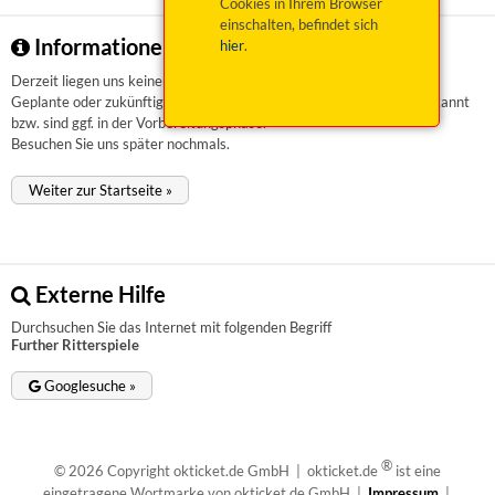
Cookies in Ihrem Browser
einschalten, befindet sich
Informationen zu Further Ritterspiele
hier
.
Derzeit liegen uns keinerlei Informationen vor.
Geplante oder zukünftige Veranstaltungen sind uns aktuell nicht bekannt
bzw. sind ggf. in der Vorbereitungsphase.
Besuchen Sie uns später nochmals.
Weiter zur Startseite »
Externe Hilfe
Durchsuchen Sie das Internet mit folgenden Begriff
Further Ritterspiele
Googlesuche »
®
© 2026 Copyright okticket.de GmbH | okticket.de
ist eine
eingetragene Wortmarke von okticket.de GmbH |
Impressum
|