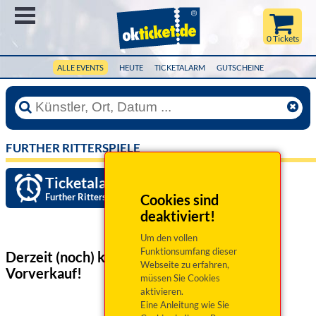
Menü
0 Tickets
ALLE EVENTS
HEUTE
TICKETALARM
GUTSCHEINE
FURTHER RITTERSPIELE
Ticketalarm einrichten »
Further Ritterspiele
Cookies sind
deaktiviert!
Um den vollen
Funktionsumfang dieser
Derzeit (noch) keine Veranstaltungen
im
Webseite zu erfahren,
Vorverkauf!
müssen Sie Cookies
aktivieren.
Eine Anleitung wie Sie