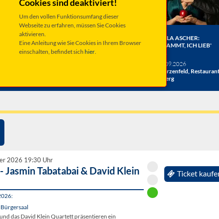
Cookies sind deaktiviert!
Um den vollen Funktionsumfang dieser
Webseite zu erfahren, müssen Sie Cookies
aktivieren.
ER BERGE:
HERRENBESUCH WIRD 20!
ANGELA ASCHER:
Eine Anleitung wie Sie Cookies in Ihrem Browser
HE
DAS JUBILÄUMSKONZERT
VERDAMMT, ICH LIEB'
einschalten, befindet sich
hier
.
ACHT
MICH.
verschiedene Termine
26
Taufkirchen, Kultur &
Sa 19.09.2026
hlosshof
Kongress Zentrum
Schwarzenfeld, Restauran
Miesberg
er 2026 19:30 Uhr
 Jasmin Tabatabai & David Klein
Ticket kaufe
2026:
 Bürgersaal
und das David Klein Quartett präsentieren ein