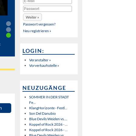
Passwort vergessen?
Neu registrieren »
t
LOGIN:
Veranstalter »
Vorverkaufsstelle »
NEUZUGÄNGE
SOMMER IN DER STADT
Fe...
n
KlangHorizonte - Festl...
Son Del Danubio
Blue Devils Weiden vs....
Koppel of Rock 2026 - ...
Koppel of Rock 2026 - ...
Blue Devils Weiden vs....