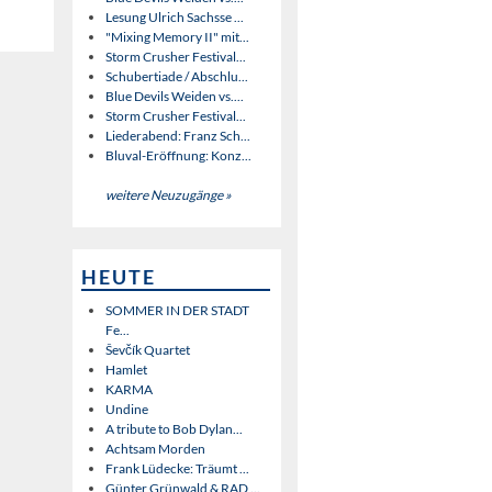
Lesung Ulrich Sachsse ...
"Mixing Memory II" mit...
Storm Crusher Festival...
Schubertiade / Abschlu...
Blue Devils Weiden vs....
Storm Crusher Festival...
Liederabend: Franz Sch...
Bluval-Eröffnung: Konz...
weitere Neuzugänge »
HEUTE
SOMMER IN DER STADT
Fe...
Ševčík Quartet
Hamlet
KARMA
Undine
A tribute to Bob Dylan...
Achtsam Morden
Frank Lüdecke: Träumt ...
Günter Grünwald & RAD ...