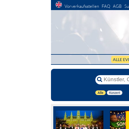
Vorverkaufsstellen
FAQ
AGB
Su
ALLE EV
Alle
Konzert