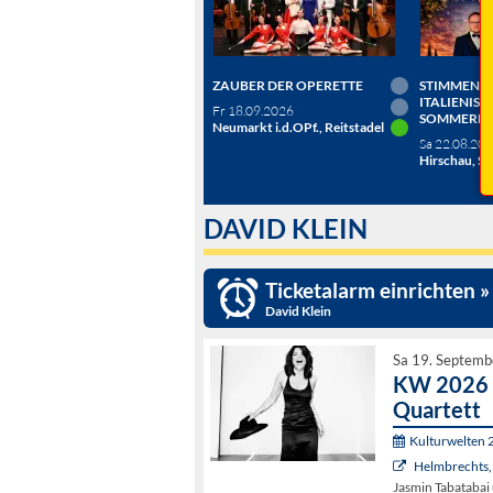
ZAUBER DER OPERETTE
STIMMEN D
ITALIENISC
Fr 18.09.2026
SOMMERN
Neumarkt i.d.OPf., Reitstadel
Sa 22.08.20
Hirschau, Sc
DAVID KLEIN
Ticketalarm einrichten »
David Klein
Sa 19. Septemb
KW 2026 -
Quartett
Kulturwelten 
Helmbrechts,
Jasmin Tabatabai 