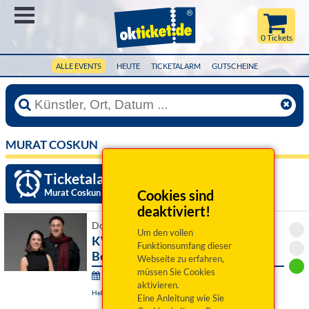
Menü
0 Tickets
ALLE EVENTS
HEUTE
TICKETALARM
GUTSCHEINE
MURAT COSKUN
Ticketalarm einrichten »
Murat Coskun
Cookies sind
deaktiviert!
Do 08. Oktober 2026 19:30 Uhr
Um den vollen
KW 2026 - Duo Murat Coskun &
Funktionsumfang dieser
Beatriz Picas
Webseite zu erfahren,
müssen Sie Cookies
Kulturwelten 2026:
aktivieren.
Helmbrechts, Oberfränkisches Textilmuseum
Eine Anleitung wie Sie