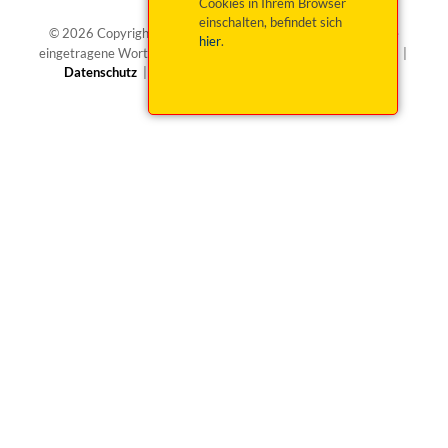
Cookies in Ihrem Browser
einschalten, befindet sich
®
© 2026 Copyright okticket.de GmbH | okticket.de
ist eine
hier
.
eingetragene Wortmarke von okticket.de GmbH |
Impressum
|
Datenschutz
|
Barrierefreiheit
|
Widerruf beantragen