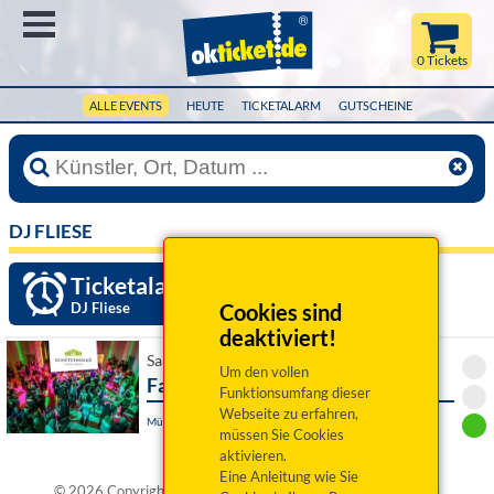
Menü
0 Tickets
ALLE EVENTS
HEUTE
TICKETALARM
GUTSCHEINE
DJ FLIESE
Ticketalarm einrichten »
DJ Fliese
Cookies sind
deaktiviert!
Sa 06. Februar 2027 20:00 Uhr
Um den vollen
Faschingsparty 2027
Funktionsumfang dieser
Webseite zu erfahren,
Münchberg, Schützenhaus
müssen Sie Cookies
aktivieren.
Eine Anleitung wie Sie
®
© 2026 Copyright okticket.de GmbH | okticket.de
ist eine