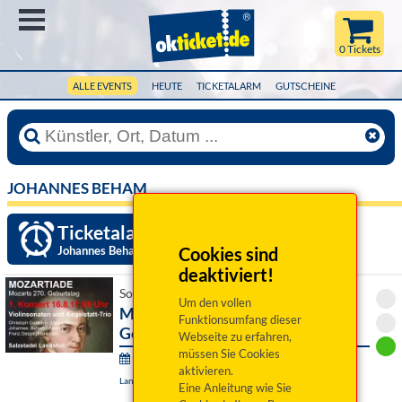
Menü
0 Tickets
ALLE EVENTS
HEUTE
TICKETALARM
GUTSCHEINE
JOHANNES BEHAM
Ticketalarm einrichten »
Johannes Beham
Cookies sind
deaktiviert!
So 16. August 2026 17:00 Uhr
Um den vollen
Mozartiade. Mozarts 270.
Funktionsumfang dieser
Geburtstag Konzert 1
Webseite zu erfahren,
müssen Sie Cookies
Mozartiade Mozarts 270. Geburtstag:
aktivieren.
Landshut, Salzstadel
Eine Anleitung wie Sie