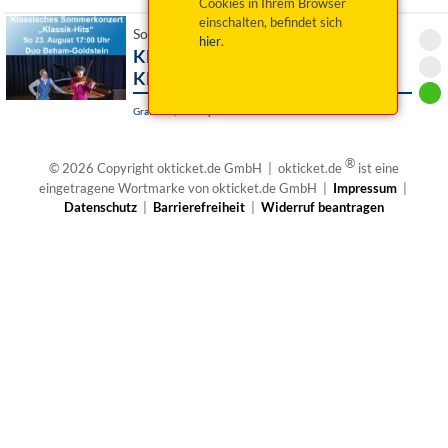
Cookies in Ihrem Browser
einschalten, befindet sich
So 23. August 2026 17:00 Uhr
hier
.
Klassisches Sommerkonzert -
Klassik Hits
Grafenau, Kulturpavillon
®
© 2026 Copyright okticket.de GmbH | okticket.de
ist eine
eingetragene Wortmarke von okticket.de GmbH |
Impressum
|
Datenschutz
|
Barrierefreiheit
|
Widerruf beantragen