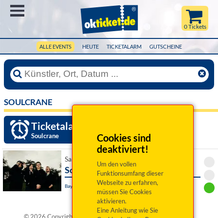
Menü
0 Tickets
ALLE EVENTS
HEUTE
TICKETALARM
GUTSCHEINE
SOULCRANE
Ticketalarm einrichten »
Soulcrane
Cookies sind
deaktiviert!
Sa 26. September 2026 20:00 Uhr
Um den vollen
Soulcrane & Laurent Derache
Funktionsumfang dieser
Webseite zu erfahren,
Bayreuth, Bechersaal
müssen Sie Cookies
aktivieren.
Eine Anleitung wie Sie
®
© 2026 Copyright okticket.de GmbH | okticket.de
ist eine