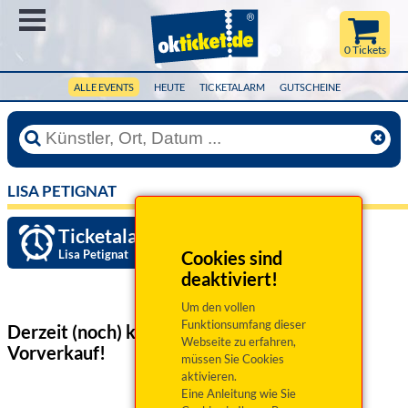
Menü
0 Tickets
ALLE EVENTS
HEUTE
TICKETALARM
GUTSCHEINE
LISA PETIGNAT
Ticketalarm einrichten »
Lisa Petignat
Cookies sind
deaktiviert!
Um den vollen
Funktionsumfang dieser
Derzeit (noch) keine Veranstaltungen
im
Webseite zu erfahren,
Vorverkauf!
müssen Sie Cookies
aktivieren.
Eine Anleitung wie Sie