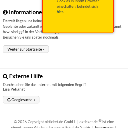
Cookies in Ihrem Browser
einschalten, befindet sich
Informationen zu Lisa Petignat
hier
.
Derzeit liegen uns keinerlei Informationen vor.
Geplante oder zukünftige Veranstaltungen sind uns aktuell nicht bekannt
bzw. sind ggf. in der Vorbereitungsphase.
Besuchen Sie uns später nochmals.
Weiter zur Startseite »
Externe Hilfe
Durchsuchen Sie das Internet mit folgenden Begriff
Lisa Petignat
Googlesuche »
®
© 2026 Copyright okticket.de GmbH | okticket.de
ist eine
eingetragene Wortmarke von okticket.de GmbH |
Impressum
|