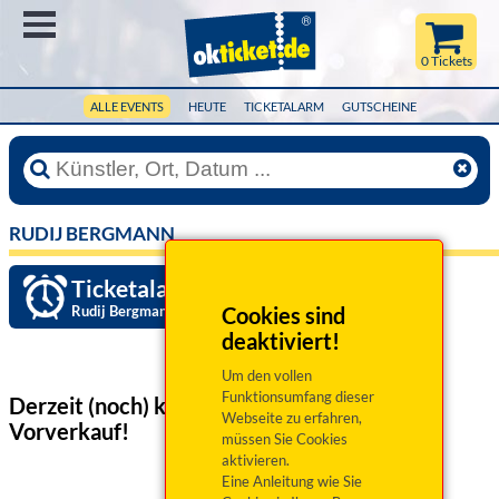
Menü
0 Tickets
ALLE EVENTS
HEUTE
TICKETALARM
GUTSCHEINE
RUDIJ BERGMANN
Ticketalarm einrichten »
Rudij Bergmann
Cookies sind
deaktiviert!
Um den vollen
Funktionsumfang dieser
Derzeit (noch) keine Veranstaltungen
im
Webseite zu erfahren,
Vorverkauf!
müssen Sie Cookies
aktivieren.
Eine Anleitung wie Sie