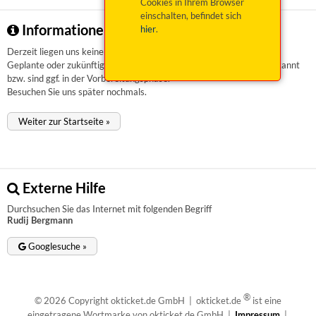
Cookies in Ihrem Browser
einschalten, befindet sich
Informationen zu Rudij Bergmann
hier
.
Derzeit liegen uns keinerlei Informationen vor.
Geplante oder zukünftige Veranstaltungen sind uns aktuell nicht bekannt
bzw. sind ggf. in der Vorbereitungsphase.
Besuchen Sie uns später nochmals.
Weiter zur Startseite »
Externe Hilfe
Durchsuchen Sie das Internet mit folgenden Begriff
Rudij Bergmann
Googlesuche »
®
© 2026 Copyright okticket.de GmbH | okticket.de
ist eine
eingetragene Wortmarke von okticket.de GmbH |
Impressum
|