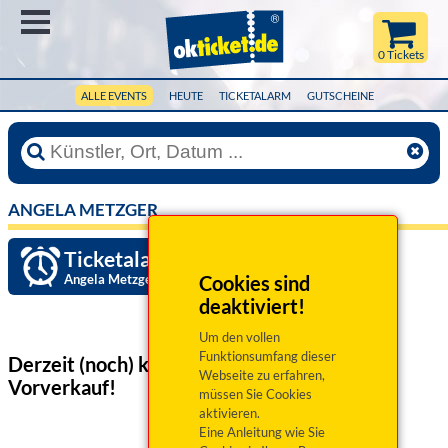
Menü
0 Tickets
ALLE EVENTS
HEUTE
TICKETALARM
GUTSCHEINE
ANGELA METZGER
Ticketalarm einrichten »
Angela Metzger
Cookies sind
deaktiviert!
Um den vollen
Funktionsumfang dieser
Derzeit (noch) keine Veranstaltungen
im
Webseite zu erfahren,
Vorverkauf!
müssen Sie Cookies
aktivieren.
Eine Anleitung wie Sie