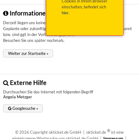
Cookies in Ihrem Browser
einschalten, befindet sich
Informationen zu Angela Metzger
hier
.
Derzeit liegen uns keinerlei Informationen vor.
Geplante oder zukünftige Veranstaltungen sind uns aktuell nicht bekannt
bzw. sind ggf. in der Vorbereitungsphase.
Besuchen Sie uns später nochmals.
Weiter zur Startseite »
Externe Hilfe
Durchsuchen Sie das Internet mit folgenden Begriff
Angela Metzger
Googlesuche »
®
© 2026 Copyright okticket.de GmbH | okticket.de
ist eine
eingetragene Wortmarke von okticket.de GmbH |
Impressum
|