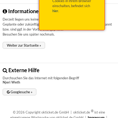
Cookies in Ihrem Browser
einschalten, befindet sich
Informationen zu Njeri Weth
hier
.
Derzeit liegen uns keinerlei Informationen vor.
Geplante oder zukünftige Veranstaltungen sind uns aktuell nicht bekannt
bzw. sind ggf. in der Vorbereitungsphase.
Besuchen Sie uns später nochmals.
Weiter zur Startseite »
Externe Hilfe
Durchsuchen Sie das Internet mit folgenden Begriff
Njeri Weth
Googlesuche »
®
© 2026 Copyright okticket.de GmbH | okticket.de
ist eine
eingetragene Wortmarke von okticket.de GmbH |
Impressum
|