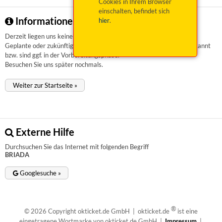
Cookies in Ihrem Browser
einschalten, befindet sich
Informationen zu BRIADA
hier
.
Derzeit liegen uns keinerlei Informationen vor.
Geplante oder zukünftige Veranstaltungen sind uns aktuell nicht bekannt
bzw. sind ggf. in der Vorbereitungsphase.
Besuchen Sie uns später nochmals.
Weiter zur Startseite »
Externe Hilfe
Durchsuchen Sie das Internet mit folgenden Begriff
BRIADA
Googlesuche »
®
© 2026 Copyright okticket.de GmbH | okticket.de
ist eine
eingetragene Wortmarke von okticket.de GmbH |
Impressum
|