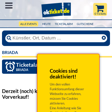
Menü
0 Tickets
ALLE EVENTS
HEUTE
TICKETALARM
GUTSCHEINE
BRIADA
Ticketalarm einrichten »
BRIADA
Cookies sind
deaktiviert!
Um den vollen
Funktionsumfang dieser
Derzeit (noch) keine Veranstaltungen
im
Webseite zu erfahren,
Vorverkauf!
müssen Sie Cookies
aktivieren.
Eine Anleitung wie Sie