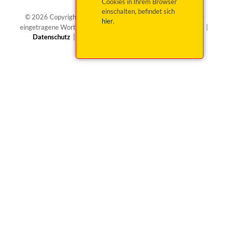
Cookies in Ihrem Browser
einschalten, befindet sich
®
© 2026 Copyright okticket.de GmbH | okticket.de
ist eine
hier
.
eingetragene Wortmarke von okticket.de GmbH |
Impressum
|
Datenschutz
|
Barrierefreiheit
|
Widerruf beantragen