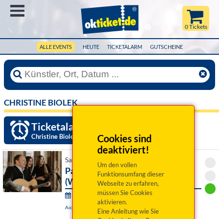
Menü
0 Tickets
ALLE EVENTS
HEUTE
TICKETALARM
GUTSCHEINE
CHRISTINE BIOLEK
Ticketalarm einrichten »
Christine Biolek
Cookies sind
deaktiviert!
Sa 05. Dezember 2026 19:30 Uhr
Um den vollen
Paargold: Gitarre - Gesang -
Funktionsumfang dieser
(Weihnachts)Gefühl
Webseite zu erfahren,
müssen Sie Cookies
Aichacher Konzerte:
aktivieren.
Aichach, Grundschule Nord
Eine Anleitung wie Sie