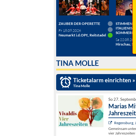
ZAUBER DER OPERETTE
STIMMEN D
ITALIENISC
Fr 18.09.2026
SOMMERN
Neumarkt i.d.OPf., Reitstadel
Sa 22.08.20
Hirschau, Sc
TINA MOLLE
Ticketalarm einrichten »
Tina Molle
So 27. Septemb
Marias Mi
Jahreszei
Regensburg, 
Gemeinsam untern
vier Jahreszeiten