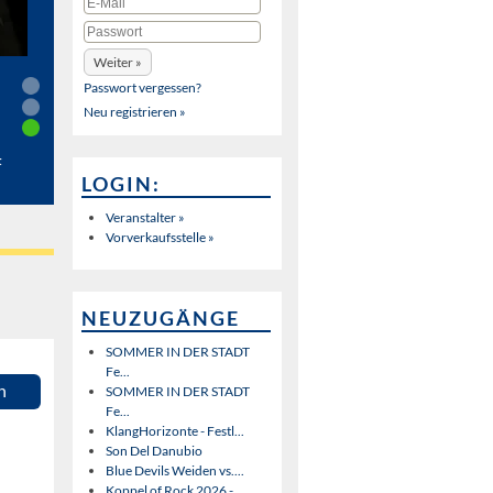
Passwort vergessen?
Neu registrieren »
t
LOGIN:
Veranstalter »
Vorverkaufsstelle »
NEUZUGÄNGE
SOMMER IN DER STADT
Fe...
n
SOMMER IN DER STADT
Fe...
KlangHorizonte - Festl...
Son Del Danubio
Blue Devils Weiden vs....
Koppel of Rock 2026 - ...