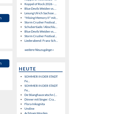
Koppel of Rock 2026 - ...
Blue Devils Weiden vs....
Lesung Ulrich Sachsse ...
n
"Mixing Memory II" mit...
Storm Crusher Festival...
Schubertiade / Abschlu...
Blue Devils Weiden vs....
Storm Crusher Festival...
Liederabend: Franz Sch...
weitere Neuzugänge »
n
HEUTE
SOMMER IN DER STADT
Fe...
SOMMER IN DER STADT
Fe...
De Stianghausratschn (...
Dinner mit Singer: Cra...
Flora Inkognita
Undine
Achtsam Morden