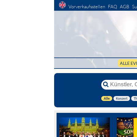
Vorverkaufsstellen
FAQ
AGB
Su
ALLE EV
Alle
Konzert
Th