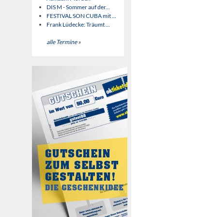
DIS M - Sommer auf der...
FESTIVAL SON CUBA mit ...
Frank Lüdecke: Träumt ...
alle Termine »