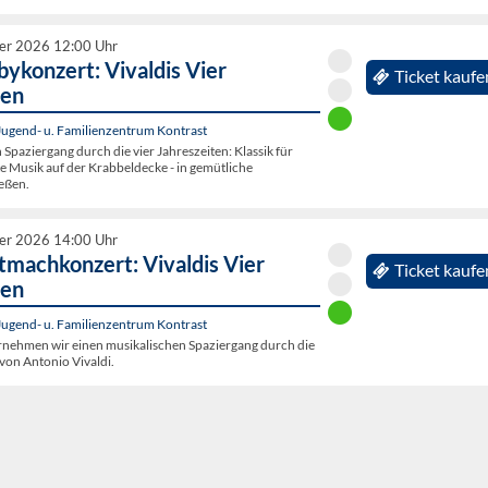
er 2026 12:00 Uhr
ykonzert: Vivaldis Vier
Ticket kaufe
ten
Jugend- u. Familienzentrum Kontrast
 Spaziergang durch die vier Jahreszeiten: Klassik für
lte Musik auf der Krabbeldecke - in gemütliche
eßen.
er 2026 14:00 Uhr
tmachkonzert: Vivaldis Vier
Ticket kaufe
ten
Jugend- u. Familienzentrum Kontrast
ehmen wir einen musikalischen Spaziergang durch die
 von Antonio Vivaldi.