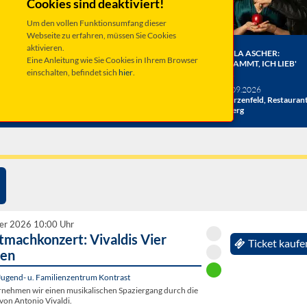
Cookies sind deaktiviert!
Um den vollen Funktionsumfang dieser
Webseite zu erfahren, müssen Sie Cookies
aktivieren.
ER BERGE:
HERRENBESUCH WIRD 20!
ANGELA ASCHER:
Eine Anleitung wie Sie Cookies in Ihrem Browser
HE
DAS JUBILÄUMSKONZERT
VERDAMMT, ICH LIEB'
einschalten, befindet sich
hier
.
ACHT
MICH.
verschiedene Termine
26
Taufkirchen, Kultur &
Sa 19.09.2026
hlosshof
Kongress Zentrum
Schwarzenfeld, Restauran
Miesberg
er 2026 10:00 Uhr
tmachkonzert: Vivaldis Vier
Ticket kaufe
ten
Jugend- u. Familienzentrum Kontrast
ehmen wir einen musikalischen Spaziergang durch die
 von Antonio Vivaldi.