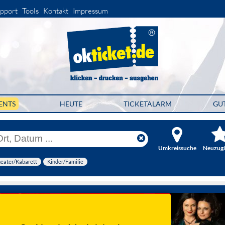
pport
Tools
Kontakt
Impressum
ENTS
HEUTE
TICKETALARM
GU
Umkreissuche
Neuzug
eater/Kabarett
Kinder/Familie