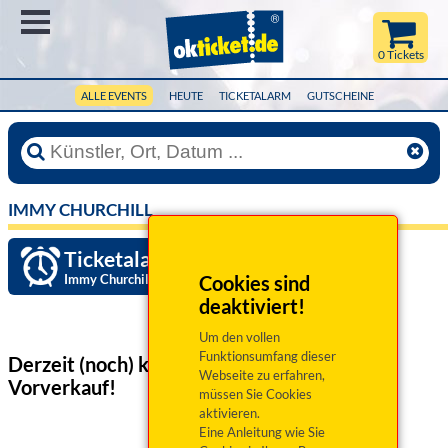
Menü
0 Tickets
ALLE EVENTS
HEUTE
TICKETALARM
GUTSCHEINE
IMMY CHURCHILL
Ticketalarm einrichten »
Immy Churchill
Cookies sind
deaktiviert!
Um den vollen
Funktionsumfang dieser
Derzeit (noch) keine Veranstaltungen
im
Webseite zu erfahren,
Vorverkauf!
müssen Sie Cookies
aktivieren.
Eine Anleitung wie Sie