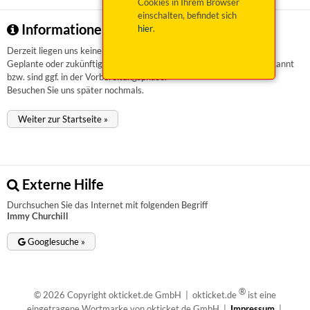
Cookies in Ihrem Browser
einschalten, befindet sich
Informationen zu Immy Churchill
hier
.
Derzeit liegen uns keinerlei Informationen vor.
Geplante oder zukünftige Veranstaltungen sind uns aktuell nicht bekannt
bzw. sind ggf. in der Vorbereitungsphase.
Besuchen Sie uns später nochmals.
Weiter zur Startseite »
Externe Hilfe
Durchsuchen Sie das Internet mit folgenden Begriff
Immy Churchill
Googlesuche »
®
© 2026 Copyright okticket.de GmbH | okticket.de
ist eine
eingetragene Wortmarke von okticket.de GmbH |
Impressum
|