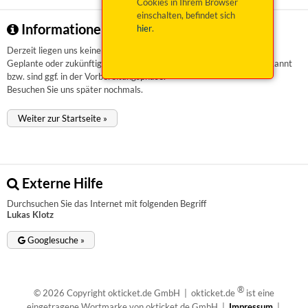
Cookies in Ihrem Browser
einschalten, befindet sich
Informationen zu Lukas Klotz
hier
.
Derzeit liegen uns keinerlei Informationen vor.
Geplante oder zukünftige Veranstaltungen sind uns aktuell nicht bekannt
bzw. sind ggf. in der Vorbereitungsphase.
Besuchen Sie uns später nochmals.
Weiter zur Startseite »
Externe Hilfe
Durchsuchen Sie das Internet mit folgenden Begriff
Lukas Klotz
Googlesuche »
®
© 2026 Copyright okticket.de GmbH | okticket.de
ist eine
eingetragene Wortmarke von okticket.de GmbH |
Impressum
|