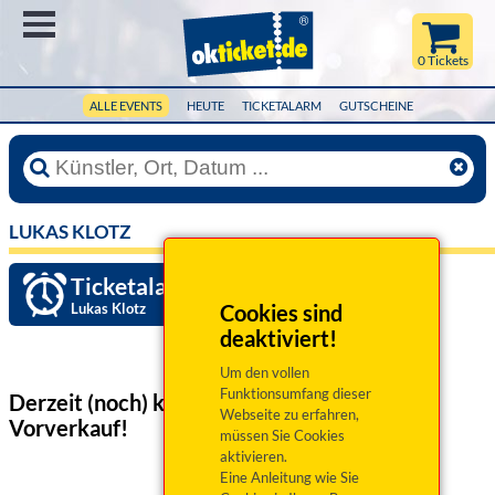
Menü
0 Tickets
ALLE EVENTS
HEUTE
TICKETALARM
GUTSCHEINE
LUKAS KLOTZ
Ticketalarm einrichten »
Lukas Klotz
Cookies sind
deaktiviert!
Um den vollen
Funktionsumfang dieser
Derzeit (noch) keine Veranstaltungen
im
Webseite zu erfahren,
Vorverkauf!
müssen Sie Cookies
aktivieren.
Eine Anleitung wie Sie