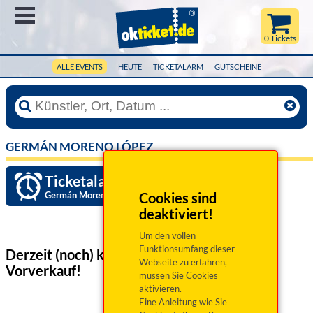
Menü
0 Tickets
ALLE EVENTS
HEUTE
TICKETALARM
GUTSCHEINE
GERMÁN MORENO LÓPEZ
Ticketalarm einrichten »
Germán Moreno López
Cookies sind
deaktiviert!
Um den vollen
Funktionsumfang dieser
Derzeit (noch) keine Veranstaltungen
im
Webseite zu erfahren,
Vorverkauf!
müssen Sie Cookies
aktivieren.
Eine Anleitung wie Sie