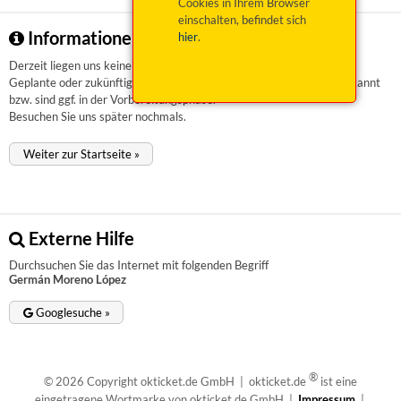
Cookies in Ihrem Browser
einschalten, befindet sich
Informationen zu Germán Moreno López
hier
.
Derzeit liegen uns keinerlei Informationen vor.
Geplante oder zukünftige Veranstaltungen sind uns aktuell nicht bekannt
bzw. sind ggf. in der Vorbereitungsphase.
Besuchen Sie uns später nochmals.
Weiter zur Startseite »
Externe Hilfe
Durchsuchen Sie das Internet mit folgenden Begriff
Germán Moreno López
Googlesuche »
®
© 2026 Copyright okticket.de GmbH | okticket.de
ist eine
eingetragene Wortmarke von okticket.de GmbH |
Impressum
|