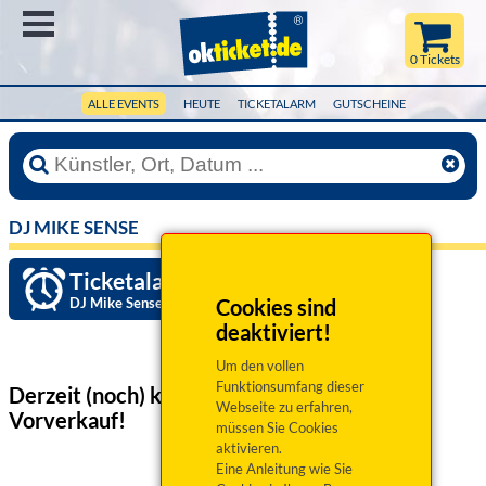
Menü
0 Tickets
ALLE EVENTS
HEUTE
TICKETALARM
GUTSCHEINE
DJ MIKE SENSE
Ticketalarm einrichten »
DJ Mike Sense
Cookies sind
deaktiviert!
Um den vollen
Funktionsumfang dieser
Derzeit (noch) keine Veranstaltungen
im
Webseite zu erfahren,
Vorverkauf!
müssen Sie Cookies
aktivieren.
Eine Anleitung wie Sie