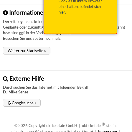
Cookies in Ihrem Browser
einschalten, befindet sich
Informationen zu DJ Mike Sense
hier
.
Derzeit liegen uns keinerlei Informationen vor.
Geplante oder zukünftige Veranstaltungen sind uns aktuell nicht bekannt
bzw. sind ggf. in der Vorbereitungsphase.
Besuchen Sie uns später nochmals.
Weiter zur Startseite »
Externe Hilfe
Durchsuchen Sie das Internet mit folgenden Begriff
DJ Mike Sense
Googlesuche »
®
© 2026 Copyright okticket.de GmbH | okticket.de
ist eine
eingetragene Wortmarke von okticket.de GmbH |
Impressum
|