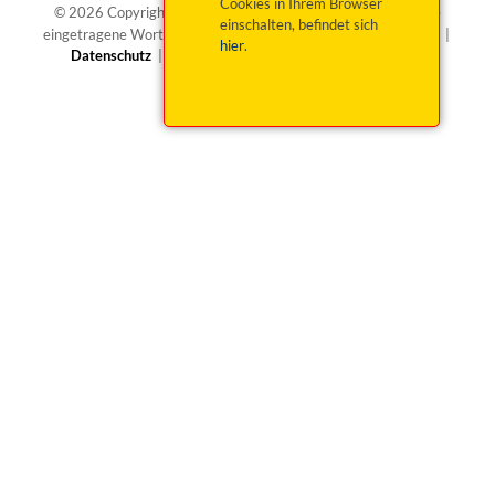
Cookies in Ihrem Browser
®
© 2026 Copyright okticket.de GmbH | okticket.de
ist eine
einschalten, befindet sich
eingetragene Wortmarke von okticket.de GmbH |
Impressum
|
hier
.
Datenschutz
|
Barrierefreiheit
|
Widerruf beantragen