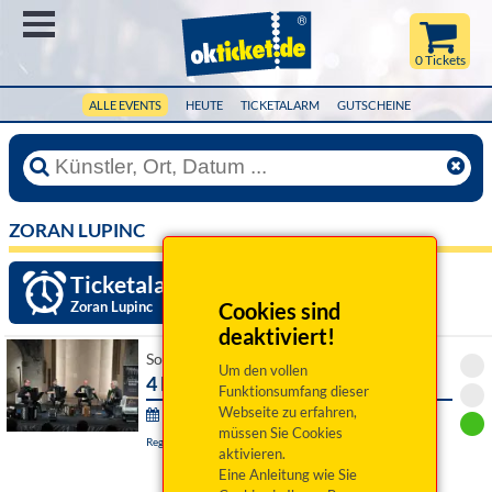
Menü
0 Tickets
ALLE EVENTS
HEUTE
TICKETALARM
GUTSCHEINE
ZORAN LUPINC
Ticketalarm einrichten »
Zoran Lupinc
Cookies sind
deaktiviert!
So 25. Oktober 2026 15:00 Uhr
Um den vollen
4 Bellows 4 Tales
Funktionsumfang dieser
Webseite zu erfahren,
Höflinger Schlosskonzerte:
müssen Sie Cookies
Regensburg, Schloss Höfling
aktivieren.
Eine Anleitung wie Sie