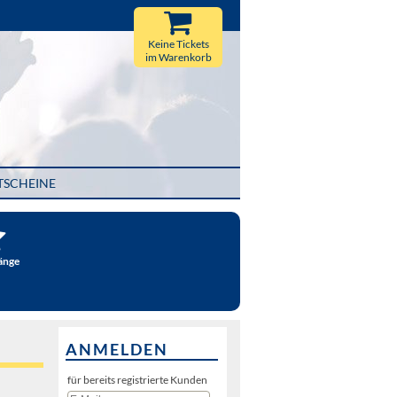
Keine Tickets
im Warenkorb
TSCHEINE
änge
ANMELDEN
für bereits registrierte Kunden