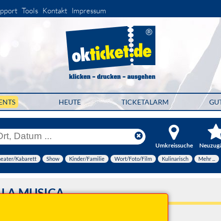
pport
Tools
Kontakt
Impressum
ENTS
HEUTE
TICKETALARM
GU
Umkreissuche
Neuzug
eater/Kabarett
Show
Kinder/Familie
Wort/Foto/Film
Kulinarisch
Mehr ...
 LA MUSICA