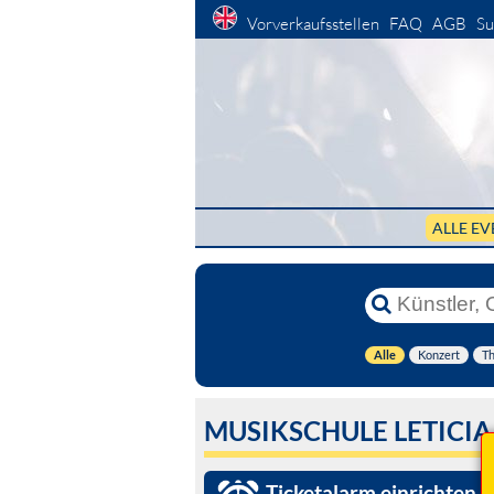
Vorverkaufsstellen
FAQ
AGB
Su
ALLE EV
Alle
Konzert
Th
MUSIKSCHULE LETICIA
Ticketalarm einrichten »