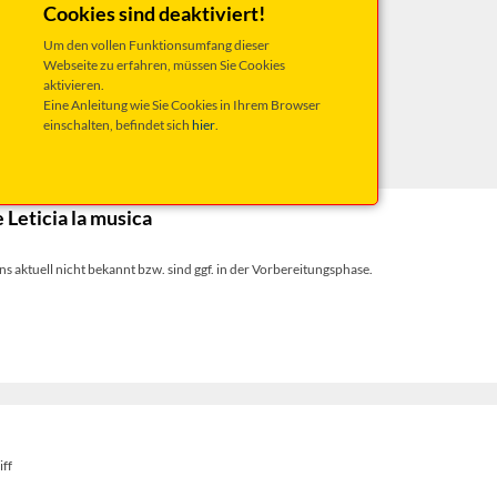
Cookies sind deaktiviert!
Um den vollen Funktionsumfang dieser
Webseite zu erfahren, müssen Sie Cookies
aktivieren.
Eine Anleitung wie Sie Cookies in Ihrem Browser
ungen
im Vorverkauf!
einschalten, befindet sich
hier
.
Leticia la musica
s aktuell nicht bekannt bzw. sind ggf. in der Vorbereitungsphase.
iff