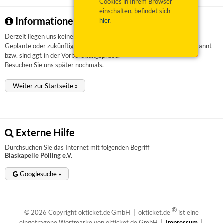
Cookies in Ihrem Browser
einschalten, befindet sich
Informationen zu Blaskapelle Pölling e.V.
hier
.
Derzeit liegen uns keinerlei Informationen vor.
Geplante oder zukünftige Veranstaltungen sind uns aktuell nicht bekannt
bzw. sind ggf. in der Vorbereitungsphase.
Besuchen Sie uns später nochmals.
Weiter zur Startseite »
Externe Hilfe
Durchsuchen Sie das Internet mit folgenden Begriff
Blaskapelle Pölling e.V.
Googlesuche »
®
© 2026 Copyright okticket.de GmbH | okticket.de
ist eine
eingetragene Wortmarke von okticket.de GmbH |
Impressum
|