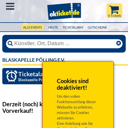
Menü
0 Tickets
ALLE EVENTS
HEUTE
TICKETALARM
GUTSCHEINE
BLASKAPELLE PÖLLING E.V.
Ticketalarm einrichten »
Blaskapelle Pölling e.V.
Cookies sind
deaktiviert!
Um den vollen
Funktionsumfang dieser
Derzeit (noch) keine Veranstaltungen
im
Webseite zu erfahren,
Vorverkauf!
müssen Sie Cookies
aktivieren.
Eine Anleitung wie Sie