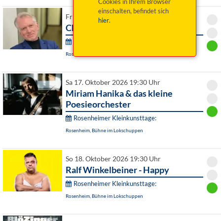
Cookies in Ihrem Browser
einschalten, befindet sich
Fr 16. Oktober 2026 19:30 Uhr
hier
.
Christian Springer: Leider
Rosenheimer Kleinkunsttage:
Rosenheim, Bühne im Lokschuppen
Sa 17. Oktober 2026 19:30 Uhr
Miriam Hanika & das kleine
Poesieorchester
Rosenheimer Kleinkunsttage:
Rosenheim, Bühne im Lokschuppen
So 18. Oktober 2026 19:30 Uhr
Ralf Winkelbeiner - Happy
Rosenheimer Kleinkunsttage:
Rosenheim, Bühne im Lokschuppen