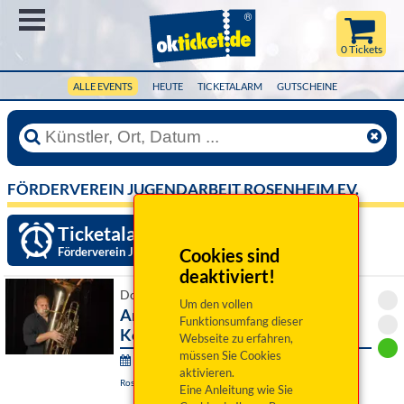
Menü
0 Tickets
ALLE EVENTS
HEUTE
TICKETALARM
GUTSCHEINE
FÖRDERVEREIN JUGENDARBEIT ROSENHEIM EV.
Ticketalarm einrichten »
Förderverein Jugendarbeit Rosenheim eV.
Cookies sind
deaktiviert!
Do 15. Oktober 2026 19:30 Uhr
Um den vollen
Andreas Martin Hofmeir -
Funktionsumfang dieser
Konzertante Aneignung
Webseite zu erfahren,
müssen Sie Cookies
Rosenheimer Kleinkunsttage:
aktivieren.
Rosenheim, Bühne im Lokschuppen
Eine Anleitung wie Sie