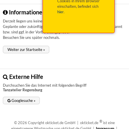
Cookies in Ihrem Browser
einschalten, befindet sich
Informationen zu Tanzatelier Regensburg
hier
.
Derzeit liegen uns keinerlei Informationen vor.
Geplante oder zukünftige Veranstaltungen sind uns aktuell nicht bekannt
bzw. sind ggf. in der Vorbereitungsphase.
Besuchen Sie uns später nochmals.
Weiter zur Startseite »
Externe Hilfe
Durchsuchen Sie das Internet mit folgenden Begriff
Tanzatelier Regensburg
Googlesuche »
®
© 2026 Copyright okticket.de GmbH | okticket.de
ist eine
eingetragene Wortmarke von okticket.de GmbH |
Impressum
|