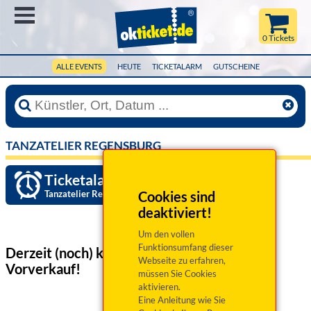
Menü
0 Tickets
ALLE EVENTS
HEUTE
TICKETALARM
GUTSCHEINE
TANZATELIER REGENSBURG
Ticketalarm einrichten »
Tanzatelier Regensburg
Cookies sind
deaktiviert!
Um den vollen
Funktionsumfang dieser
Derzeit (noch) keine Veranstaltungen
im
Webseite zu erfahren,
Vorverkauf!
müssen Sie Cookies
aktivieren.
Eine Anleitung wie Sie