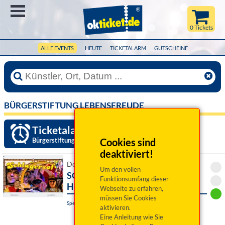
Menü
0 Tickets
ALLE EVENTS
HEUTE
TICKETALARM
GUTSCHEINE
BÜRGERSTIFTUNG LEBENSFREUDE
Ticketalarm einrichten »
Bürgerstiftung Lebensfreude
Cookies sind
deaktiviert!
Do 29. Juli 2027 19:30 Uhr
Um den vollen
SCHLAGERSOFA - Hitparade der
Funktionsumfang dieser
Herzen
Webseite zu erfahren,
müssen Sie Cookies
Speichersdorf, Sportarena
aktivieren.
Eine Anleitung wie Sie