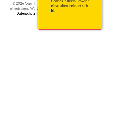
Cookies in Ihrem Browser
®
© 2026 Copyright okticket.de GmbH | okticket.de
ist eine
einschalten, befindet sich
eingetragene Wortmarke von okticket.de GmbH |
Impressum
|
hier
.
Datenschutz
|
Barrierefreiheit
|
Widerruf beantragen