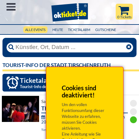
Menü
0 Tickets
ALLE EVENTS
HEUTE
TICKETALARM
GUTSCHEINE
TOURIST-INFO DER STADT TIRSCHENREUTH
Ticketalarm einrichten »
Tourist-Info der Stadt Tirschenreuth
Cookies sind
deaktiviert!
Sa 12. September 2026 19:30 Uhr
Um den vollen
The Ballroomshakers
Funktionsumfang dieser
Webseite zu erfahren,
Theater & Konzerte der Stadt Tirschenreuth
2026/2027:
müssen Sie Cookies
aktivieren.
Tirschenreuth, Kultur- und VAZ Kettelerhaus
Eine Anleitung wie Sie