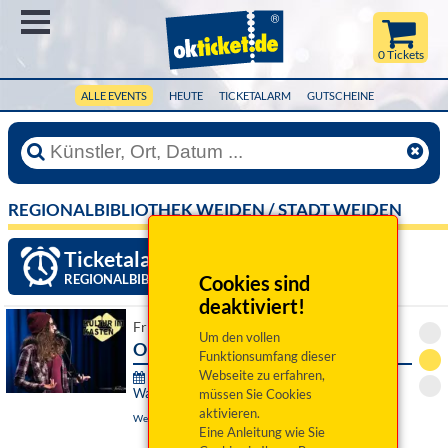
Menü
0 Tickets
ALLE EVENTS
HEUTE
TICKETALARM
GUTSCHEINE
REGIONALBIBLIOTHEK WEIDEN / STADT WEIDEN
Ticketalarm einrichten »
REGIONALBIBLIOTHEK WEIDEN / Stadt Weiden
Cookies sind
deaktiviert!
Fr 14. August 2026 19:00 Uhr
Um den vollen
Open Air Poetry Slam
Funktionsumfang dieser
Webseite zu erfahren,
Kultur im Kasten: Sommerprogramm im
Waldsassener Kasten:
müssen Sie Cookies
aktivieren.
Weiden, Regionalbibliothek
Eine Anleitung wie Sie