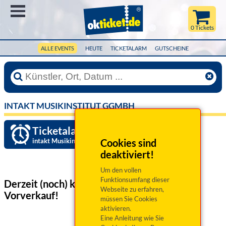
Menü
0 Tickets
ALLE EVENTS
HEUTE
TICKETALARM
GUTSCHEINE
INTAKT MUSIKINSTITUT GGMBH
Ticketalarm einrichten »
intakt Musikinstitut gGmbH
Cookies sind
deaktiviert!
Um den vollen
Funktionsumfang dieser
Derzeit (noch) keine Veranstaltungen
im
Webseite zu erfahren,
Vorverkauf!
müssen Sie Cookies
aktivieren.
Eine Anleitung wie Sie