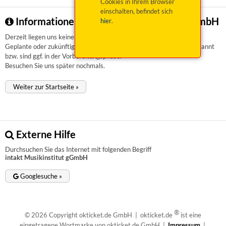
Cookies in Ihrem Browser
einschalten, befindet sich
Informationen zu intakt Musikinstitut gGmbH
hier
.
Derzeit liegen uns keinerlei Informationen vor.
Geplante oder zukünftige Veranstaltungen sind uns aktuell nicht bekannt
bzw. sind ggf. in der Vorbereitungsphase.
Besuchen Sie uns später nochmals.
Weiter zur Startseite »
Externe Hilfe
Durchsuchen Sie das Internet mit folgenden Begriff
intakt Musikinstitut gGmbH
Googlesuche »
®
© 2026 Copyright okticket.de GmbH | okticket.de
ist eine
eingetragene Wortmarke von okticket.de GmbH |
Impressum
|