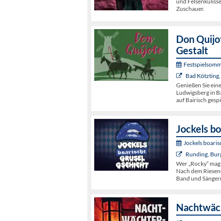
und Felsenkulisse
Zuschauer.
Don Quijot
Gestalt
Festspielsomm
Bad Kötzting,
Genießen Sie ein
Ludwigsberg in Ba
auf Bairisch gespi
Jockels bo
Jockels boaris
Runding, Bur
Wer „Rocky“ mag
Nach dem Riesene
Band und Sängern
Nachtwäch