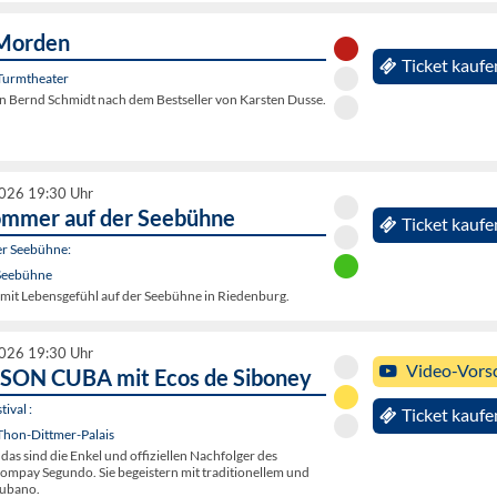
Morden
Ticket kaufe
Turmtheater
 Bernd Schmidt nach dem Bestseller von Karsten Dusse.
2026 19:30 Uhr
ommer auf der Seebühne
Ticket kaufe
r Seebühne:
Seebühne
it Lebensgefühl auf der Seebühne in Riedenburg.
2026 19:30 Uhr
Video-Vors
SON CUBA mit Ecos de Siboney
ival :
Ticket kaufe
Thon-Dittmer-Palais
 das sind die Enkel und offiziellen Nachfolger des
mpay Segundo. Sie begeistern mit traditionellem und
ubano.