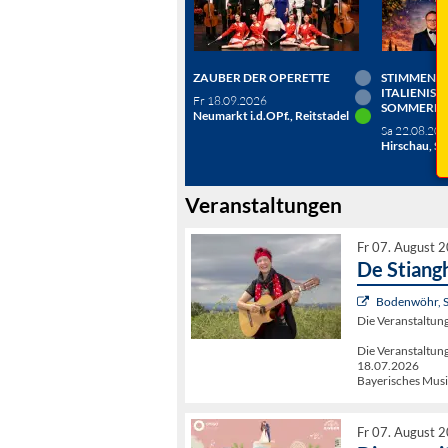
ZAUBER DER OPERETTE
STIMMEN D
ITALIENISC
Fr 18.09.2026
SOMMERN
Neumarkt i.d.OPf., Reitstadel
Sa 22.08.20
Hirschau, Sc
Veranstaltungen
Fr 07. August 
De Stiang
Bodenwöhr, 
Die Veranstaltu
Die Veranstalt
18.07.2026
Bayerisches Musi
Fr 07. August 