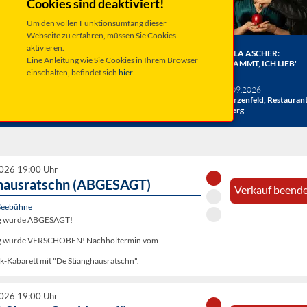
Cookies sind deaktiviert!
Um den vollen Funktionsumfang dieser
Webseite zu erfahren, müssen Sie Cookies
aktivieren.
ER BERGE:
HERRENBESUCH WIRD 20!
ANGELA ASCHER:
Eine Anleitung wie Sie Cookies in Ihrem Browser
HE
DAS JUBILÄUMSKONZERT
VERDAMMT, ICH LIEB'
einschalten, befindet sich
hier
.
ACHT
MICH.
verschiedene Termine
26
Taufkirchen, Kultur &
Sa 19.09.2026
hlosshof
Kongress Zentrum
Schwarzenfeld, Restauran
Miesberg
2026 19:00 Uhr
hausratschn (ABGESAGT)
Verkauf beende
Seebühne
ng wurde ABGESAGT!
ung wurde VERSCHOBEN! Nachholtermin vom
k-Kabarett mit "De Stianghausratschn".
2026 19:00 Uhr