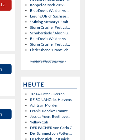
atz
Koppel of Rock 2026 - ...
Blue Devils Weiden vs....
Lesung Ulrich Sachsse ...
"Mixing Memory II" mit...
Storm Crusher Festival...
Schubertiade / Abschlu...
Blue Devils Weiden vs....
Storm Crusher Festival...
Liederabend: Franz Sch...
weitere Neuzugänge »
n
HEUTE
Jana & Peter - Herzen ...
RE:SONANZ des Herzens
Achtsam Morden
Frank Lüdecke: Träumt ...
n
Jessica Yuen: Beethove...
Yellow Cab
DER FÄCHER von Carlo G...
Der Schmied von Potten...
Drachenstich-Festspiele