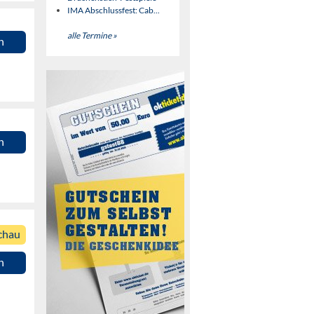
IMA Abschlussfest: Cab...
alle Termine »
n
n
chau
n