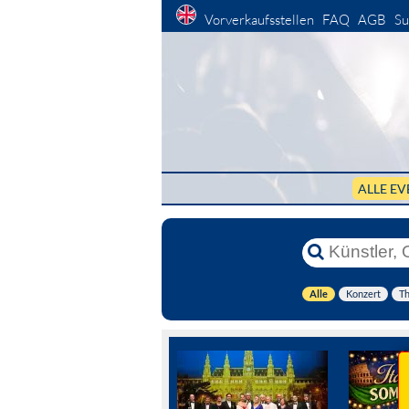
Vorverkaufsstellen
FAQ
AGB
Su
ALLE EV
Alle
Konzert
Th