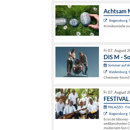
Achtsam 
Regensburg, 
Krimikomödie von
Fr 07. August 
DIS M - S
Sommer auf de
Riedenburg, 
Chiemsee-Sound m
Fr 07. August 
FESTIVAL 
PALAZZO - Fest
Regensburg, 
Ecos de Siboney -
weltberühmten Co
modernem Son C