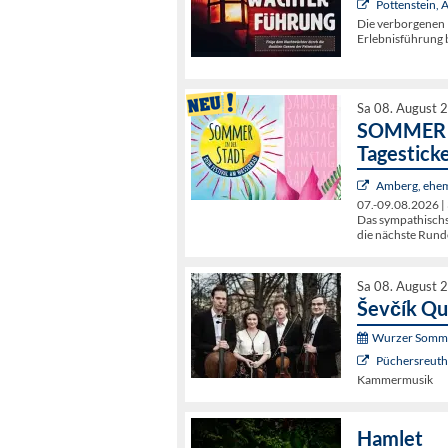
Pottenstein,
Die verborgenen 
Erlebnisführung b
Sa 08. August 
SOMMER I
Tagestick
Amberg, ehem
07.-09.08.2026 | 
Das sympathischst
die nächste Rund
Sa 08. August 
Ševčík Qu
Wurzer Somme
Püchersreuth 
Kammermusik
Hamlet