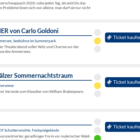
rschwappach 2026: Lebe jeden Tag, als seist Du das
en Probleme lösen sich von alleine, man darf sie nur nicht
R von Carlo Goldoni
Ticket kaufe
mersee, Seebühne im Summerpark
her Theaterabend voller Witz und Charme vor der
sse des Ammersees.
fälzer Sommernachtstraum
Ticket kaufe
nerwiese
er Variante zum Klassiker von William Shakespeare.
Ticket kaufe
 OT Schüttersmühle, Festspielgelände
konzentrierter, geradliniger Form vor malerischer Wald-