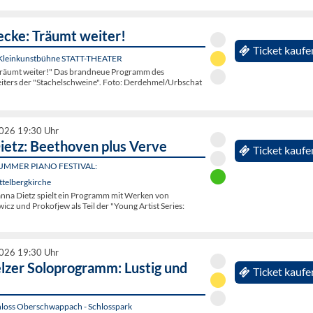
ecke: Träumt weiter!
Ticket kaufe
 Kleinkunstbühne STATT-THEATER
Träumt weiter!" Das brandneue Programm des
eiters der "Stachelschweine". Foto: Derdehmel/Urbschat
2026 19:30 Uhr
ietz: Beethoven plus Verve
Ticket kaufe
UMMER PIANO FESTIVAL:
ttelbergkirche
hanna Dietz spielt ein Programm mit Werken von
cz und Prokofjew als Teil der "Young Artist Series:
2026 19:30 Uhr
lzer Soloprogramm: Lustig und
Ticket kaufe
hloss Oberschwappach - Schlosspark