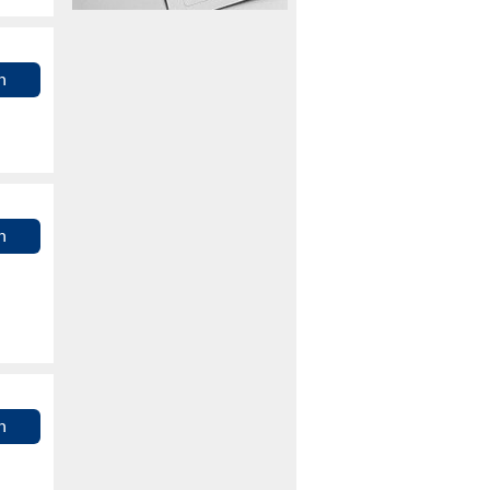
n
n
n