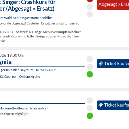
 Singer: Crashkurs für
Abgesagt » Ers
er (Abgesagt » Ersatz)
 Wald, Schlossgaststätte Kröblitz
g wurde abgesagt! Es stehen Ersatzveranstaltungen zu
s OVIGO Theaters! 4-Gänge-Menü verknüpft mit einer
zeits-Story und tollen Songs aus der Musical-, Film-
hte.
2026 19:00 Uhr
gnita
Ticket kaufe
unger Künstler Bayreuth - RE:SONANZ:
 St. Georgen, Ordenskirche
Ticket kaufe
Marionettentheater Schwandorf
ltes Opern Highlight.