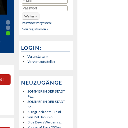
Passwort vergessen?
Neu registrieren »
t
LOGIN:
Veranstalter »
Vorverkaufsstelle »
t!
NEUZUGÄNGE
SOMMER IN DER STADT
Fe...
SOMMER IN DER STADT
Fe...
KlangHorizonte - Festl...
Son Del Danubio
Blue Devils Weiden vs....
Koppel of Rock 2026 - ...