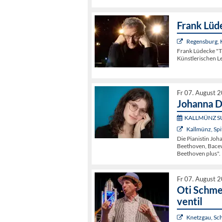
Frank Lüd
Regensburg,
Frank Lüdecke "
Künstlerischen L
Fr 07. August 
Johanna D
KALLMÜNZ S
Kallmünz, Spi
Die Pianistin Jo
Beethoven, Bacewi
Beethoven plus".
Fr 07. August 
Oti Schme
ventil
Knetzgau, Sc