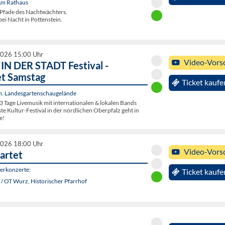
 Am Rathaus
Pfade des Nachtwächters.
ei Nacht in Pottenstein.
2026 15:00 Uhr
Video-Vors
N DER STADT Festival -
et Samstag
Ticket kaufe
. Landesgartenschaugelände
3 Tage Livemusik mit internationalen & lokalen Bands
e Kultur-Festival in der nördlichen Oberpfalz geht in
e!
2026 18:00 Uhr
Video-Vors
artet
rkonzerte:
Ticket kaufe
/ OT Wurz, Historischer Pfarrhof