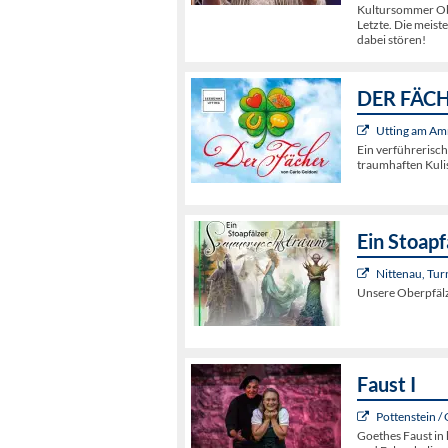
Kultursommer Obe
Letzte. Die meist
dabei stören!
DER FÄCHE
Utting am Am
Ein verführerisc
traumhaften Kuli
Ein Stoap
Nittenau, Tur
Unsere Oberpfälz
Faust I
Pottenstein /
Goethes Faust in 