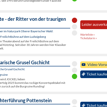
. Seit 1995 berührt und begeistert unser Faust die
e - der Ritter von der traurigen
Leider ausverka
er im Naturpark Oberer Bayerischer Wald:
Warteliste »
 Freilichtbühne auf dem Ludwigsberg
Ticketalarm »
en Theaterabend auf der Freilichtbühne auf dem
d Kötzting. Seit über 30 Jahren werden hier Klassiker
elt.
arische Grusel Gschicht
Video-Vors
che Grusel Gschicht:
Ticket kaufe
gruine
 wird JOCKEL lieben
rfolg 2025 kommt das rockige Konzertspektakel mit
 zurück auf die Burgruine Runding!
terführung Pottenstein
Ticket kaufe