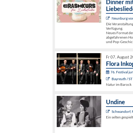
Dinner mit
Liebeslied
Neunburg vorm
Die Veranstaltun
Verfügung.
Neues Format de
abgefahrenen Hoch
und Pop-Geschic
Fr 07. August 
Flora Inko
76. Festival j
Bayreuth / ST
Natur im Barock
Undine
Schwandorf, 
Ein selten gespie