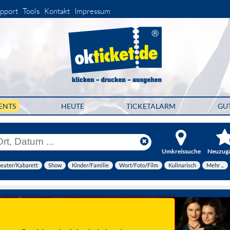
pport
Tools
Kontakt
Impressum
ENTS
HEUTE
TICKETALARM
GU
Umkreissuche
Neuzug
eater/Kabarett
Show
Kinder/Familie
Wort/Foto/Film
Kulinarisch
Mehr ...