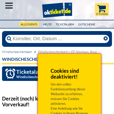
Menü
0 Tickets
ALLE EVENTS
HEUTE
TICKETALARM
GUTSCHEINE
Windischeschenbach
Windischeschenbach / OT Neuhaus, Burg
WINDISCHESCHENBACH / OT NEUHAUS, BURG
Cookies sind
Ticketalarm einrichten »
deaktiviert!
Windischeschenbach / OT Neuhaus, Burg
Um den vollen
Funktionsumfang dieser
Webseite zu erfahren,
Derzeit (noch) keine Veranstaltungen
im
müssen Sie Cookies
Vorverkauf!
aktivieren.
Eine Anleitung wie Sie
Cookies in Ihrem Browser