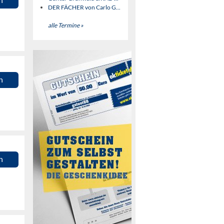
DER FÄCHER von Carlo G...
alle Termine »
n
n