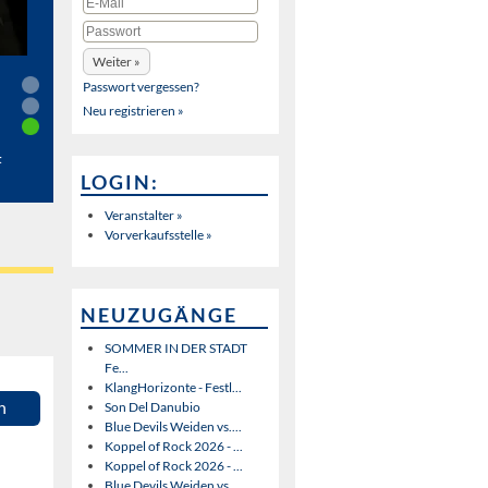
Passwort vergessen?
Neu registrieren »
t
LOGIN:
Veranstalter »
Vorverkaufsstelle »
NEUZUGÄNGE
SOMMER IN DER STADT
Fe...
KlangHorizonte - Festl...
n
Son Del Danubio
Blue Devils Weiden vs....
Koppel of Rock 2026 - ...
Koppel of Rock 2026 - ...
Blue Devils Weiden vs....