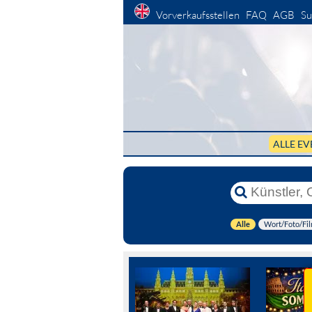
Vorverkaufsstellen
FAQ
AGB
Su
ALLE EV
Alle
Wort/Foto/Fi