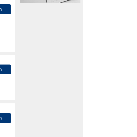
n
n
n