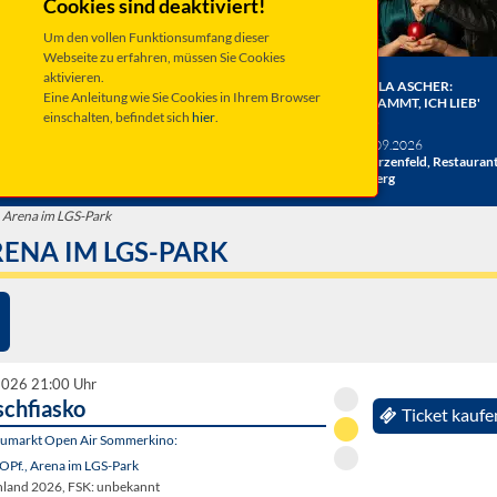
Cookies sind deaktiviert!
Um den vollen Funktionsumfang dieser
Webseite zu erfahren, müssen Sie Cookies
aktivieren.
ER BERGE:
HERRENBESUCH WIRD 20!
ANGELA ASCHER:
Eine Anleitung wie Sie Cookies in Ihrem Browser
HE
DAS JUBILÄUMSKONZERT
VERDAMMT, ICH LIEB'
einschalten, befindet sich
hier
.
ACHT
MICH.
verschiedene Termine
26
Taufkirchen, Kultur &
Sa 19.09.2026
hlosshof
Kongress Zentrum
Schwarzenfeld, Restauran
Miesberg
, Arena im LGS-Park
RENA IM LGS-PARK
2026 21:00 Uhr
schfiasko
Ticket kaufe
eumarkt Open Air Sommerkino:
OPf., Arena im LGS-Park
land 2026, FSK: unbekannt