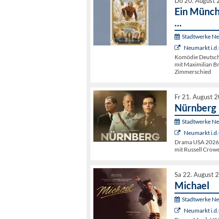
Do 20. August 
Ein Münch
...
Stadtwerke N
Neumarkt i.d.
Komödie Deutschl
mit Maximilian B
Zimmerschied
Fr 21. August 
Nürnberg
Stadtwerke N
Neumarkt i.d.
Drama USA 2026, 
mit Russell Crow
Sa 22. August 
Michael
Stadtwerke N
Neumarkt i.d.