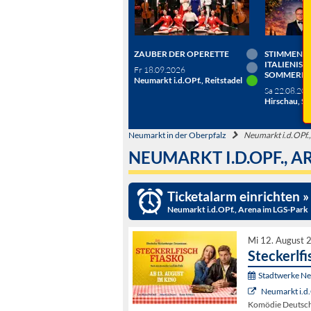
ZAUBER DER OPERETTE
STIMMEN D
ITALIENISC
Fr 18.09.2026
SOMMERN
Neumarkt i.d.OPf., Reitstadel
Sa 22.08.20
Hirschau, Sc
Neumarkt in der Oberpfalz
Neumarkt i.d.OPf.
NEUMARKT I.D.OPF., A
Ticketalarm einrichten »
Neumarkt i.d.OPf., Arena im LGS-Park
Mi 12. August 
Steckerlfi
Stadtwerke N
Neumarkt i.d.
Komödie Deutsch