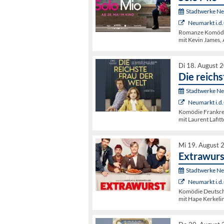
Stadtwerke N
Neumarkt i.d.
Romanze Komödie
mit Kevin James,
Di 18. August 
Die reichs
Stadtwerke N
Neumarkt i.d.
Komödie Frankrei
mit Laurent Lafit
Mi 19. August 
Extrawurs
Stadtwerke N
Neumarkt i.d.
Komödie Deutschl
mit Hape Kerkeli