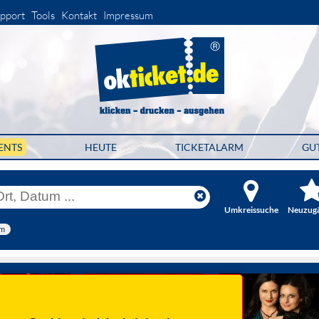
pport
Tools
Kontakt
Impressum
ENTS
HEUTE
TICKETALARM
GU
Umkreissuche
Neuzug
lm