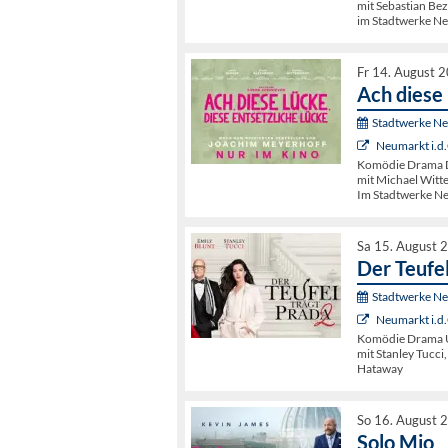
mit Sebastian Bez
im Stadtwerke N
Fr 14. August 
Ach diese 
Stadtwerke N
Neumarkt i.d.
Komödie Drama D
mit Michael Witte
Im Stadtwerke N
Sa 15. August 
Der Teufel
Stadtwerke N
Neumarkt i.d.
Komödie Drama US
mit Stanley Tucci
Hataway
So 16. August 
Solo Mio