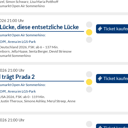
zel, Simon Schwarz, Lisa Maria Potthoff
eumarkt Open Air Sommerkino
2026 21:00 Uhr
Lücke, diese entsetzliche Lücke
Ticket kaufe
eumarkt Open Air Sommerkino:
OPf., Arena im LGS-Park
eutschland 2026, FSK: ab 6 – 137 Min.
nborn, Jella Haase, Senta Berger, Devid Striesow
eumarkt Sommerkino
2026 21:00 Uhr
 trägt Prada 2
Ticket kaufe
eumarkt Open Air Sommerkino:
OPf., Arena im LGS-Park
A 2026, FSK: ab 0 - 119 Min.
, Justin Theroux, Simone Ashley, Meryl Streep, Anne
2026 21:00 Uhr
Ticket kaufe