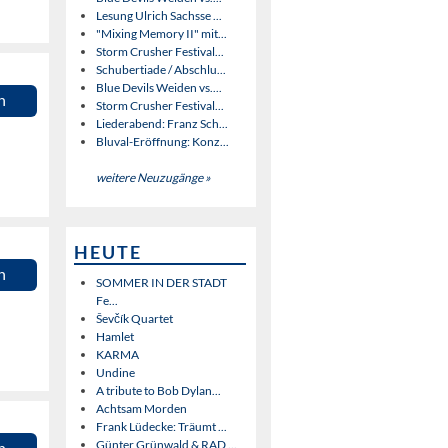
Lesung Ulrich Sachsse ...
"Mixing Memory II" mit...
Storm Crusher Festival...
Schubertiade / Abschlu...
Blue Devils Weiden vs....
n
Storm Crusher Festival...
Liederabend: Franz Sch...
Bluval-Eröffnung: Konz...
weitere Neuzugänge »
HEUTE
n
SOMMER IN DER STADT
Fe...
Ševčík Quartet
Hamlet
KARMA
Undine
A tribute to Bob Dylan...
Achtsam Morden
Frank Lüdecke: Träumt ...
Günter Grünwald & RAD ...
n