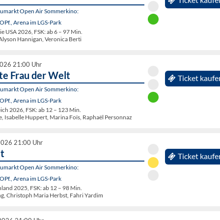
eumarkt Open Air Sommerkino:
OPf., Arena im LGS-Park
 USA 2026, FSK: ab 6 – 97 Min.
 Alyson Hannigan, Veronica Berti
2026 21:00 Uhr
te Frau der Welt
Ticket kaufe
eumarkt Open Air Sommerkino:
OPf., Arena im LGS-Park
ch 2026, FSK: ab 12 – 123 Min.
te, Isabelle Huppert, Marina Foïs, Raphaël Personnaz
2026 21:00 Uhr
t
Ticket kaufe
eumarkt Open Air Sommerkino:
OPf., Arena im LGS-Park
and 2025, FSK: ab 12 – 98 Min.
ng, Christoph Maria Herbst, Fahri Yardim