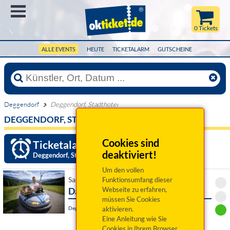
Menü
0 Tickets
ALLE EVENTS
HEUTE
TICKETALARM
GUTSCHEINE
Deggendorf
Deggendorf, Stadthotel
DEGGENDORF, STADTHOTEL
Cookies sind
Ticketalarm einrichten »
deaktiviert!
Deggendorf, Stadthotel
Um den vollen
Sa 23. Januar 2027 20:00 Uhr
Funktionsumfang dieser
Da Bobbe - A Bayer derf des
Webseite zu erfahren,
müssen Sie Cookies
Deggendorf, Stadthotel
aktivieren.
Eine Anleitung wie Sie
Cookies in Ihrem Browser