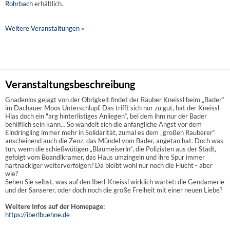
Rohrbach
erhältlich.
Weitere Veranstaltungen »
Veranstaltungsbeschreibung
Gnadenlos gejagt von der Obrigkeit findet der Räuber Kneissl beim „Bader“
im Dachauer Moos Unterschlupf. Das trifft sich nur zu gut, hat der Kneissl
Hias doch ein "arg hinterlistiges Anliegen“, bei dem ihm nur der Bader
behilflich sein kann… So wandelt sich die anfängliche Angst vor dem
Eindringling immer mehr in Solidarität, zumal es dem „großen Rauberer“
anscheinend auch die Zenz, das Mündel vom Bader, angetan hat. Doch was
tun, wenn die schießwütigen „Blaumeiserln“, die Polizisten aus der Stadt,
gefolgt vom Boandlkramer, das Haus umzingeln und ihre Spur immer
hartnäckiger weiterverfolgen? Da bleibt wohl nur noch die Flucht - aber
wie?
Sehen Sie selbst, was auf den Iberl-Kneissl wirklich wartet: die Gendamerie
und der Sanserer, oder doch noch die große Freiheit mit einer neuen Liebe?
Weitere Infos auf der Homepage:
https://iberlbuehne.de