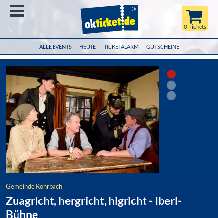
Menü
0 Tickets
ALLE EVENTS
HEUTE
TICKETALARM
GUTSCHEINE
Gemeinde Rohrbach
Zuagricht, hergricht, higricht - Iberl-
Bühne