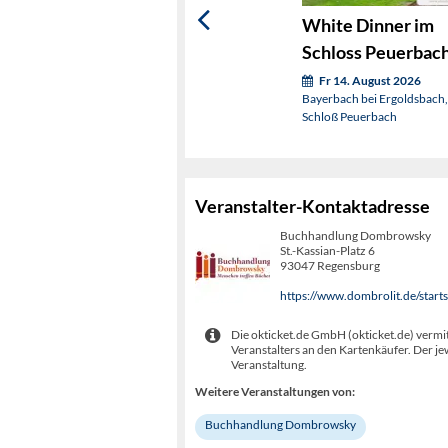
White Dinner im
Schloss Peuerbac
Fr 14. August 2026
Bayerbach bei Ergoldsbach,
Schloß Peuerbach
Veranstalter-Kontaktadresse
Buchhandlung Dombrowsky
St.-Kassian-Platz 6
93047 Regensburg
https://www.dombrolit.de/starts
Die okticket.de GmbH (okticket.de) vermit
Veranstalters an den Kartenkäufer. Der je
Veranstaltung.
Weitere Veranstaltungen von:
Buchhandlung Dombrowsky