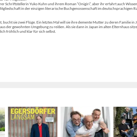
r Schriftstellerin Yuko Kuhn und ihrem Roman “Onigiri”, aber ihr erfahrt auch Wisse
Mitgliedschaft in der einzigen literarische Buchgenossenschaft im deutschsprachigen 
t, bucht sie zwei Flüge. Ein letztes Mal will sie ihre demente Mutter zu deren Familie in 
ie aus der gewohnten Umgebung zu reißen. Als sie dann in Japan im alten Elternhaus sitz
lich fröhlich und klar für sich selbst.