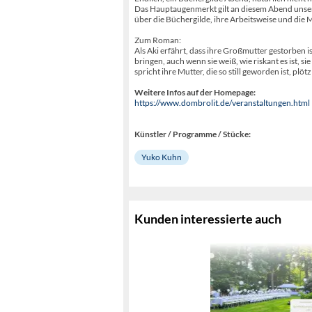
Das Hauptaugenmerkt gilt an diesem Abend unsere
über die Büchergilde, ihre Arbeitsweise und die 
Zum Roman:
Als Aki erfährt, dass ihre Großmutter gestorben is
bringen, auch wenn sie weiß, wie riskant es ist, s
spricht ihre Mutter, die so still geworden ist, plötz
Weitere Infos auf der Homepage:
https://www.dombrolit.de/veranstaltungen.html
Künstler / Programme / Stücke:
Yuko Kuhn
Kunden interessierte auch