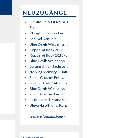
NEUZUGÄNGE
SOMMER IN DER STADT
Fe...
KlangHorizonte - Festl...
Son Del Danubio
Blue Devils Weiden vs....
Koppel of Rock 2026 - ...
Koppel of Rock 2026 - ...
Blue Devils Weiden vs....
Lesung Ulrich Sachsse ...
"Mixing Memory II" mit...
Storm Crusher Festival...
Schubertiade / Abschlu...
Blue Devils Weiden vs....
Storm Crusher Festival...
Liederabend: Franz Sch...
Bluval-Eröffnung: Konz...
weitere Neuzugänge »