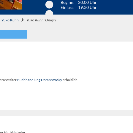
Beginn: 20:00 Uhr
Einlass: 19:30 Uhr
Yuko Kuhn
Yuko Kuhn: Onigiri
eranstalter
Buchhandlung Dombrowsky
erhältlich.
ur für Mitglieder.