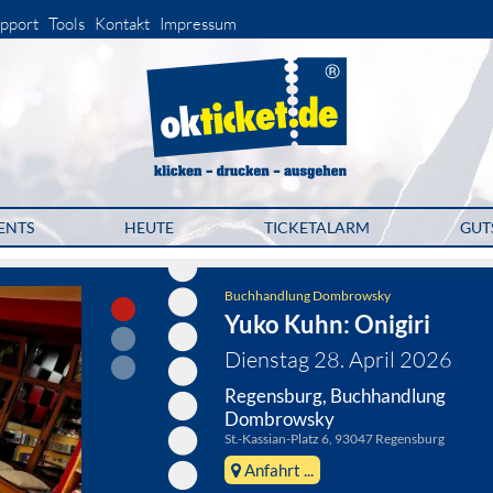
pport
Tools
Kontakt
Impressum
ENTS
HEUTE
TICKETALARM
GUT
Buchhandlung Dombrowsky
Yuko Kuhn: Onigiri
Dienstag 28. April 2026
Regensburg, Buchhandlung
Dombrowsky
St.-Kassian-Platz 6, 93047 Regensburg
Anfahrt ...