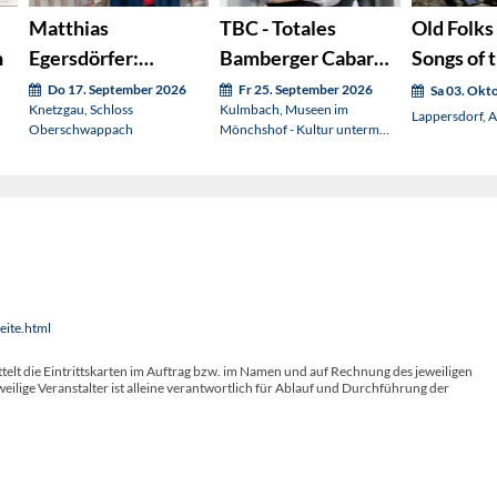
Matthias
TBC - Totales
Old Folks
h
Egersdörfer:
Bamberger Cabaret:
Songs of 
Langsam
WOMERSCHOMADASIN
Seventie
Do 17. September 2026
Fr 25. September 2026
Sa 03. Okt
Knetzgau, Schloss
Kulmbach, Museen im
Lappersdorf,
Oberschwappach
Mönchshof - Kultur unterm
Dach
eite.html
telt die Eintrittskarten im Auftrag bzw. im Namen und auf Rechnung des jeweiligen
weilige Veranstalter ist alleine verantwortlich für Ablauf und Durchführung der