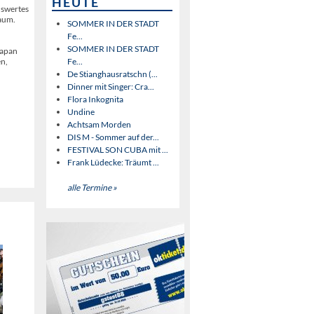
HEUTE
nswertes
Raum.
SOMMER IN DER STADT
Fe...
SOMMER IN DER STADT
Japan
en,
Fe...
De Stianghausratschn (...
Dinner mit Singer: Cra...
Flora Inkognita
Undine
Achtsam Morden
DIS M - Sommer auf der...
FESTIVAL SON CUBA mit ...
Frank Lüdecke: Träumt ...
alle Termine »