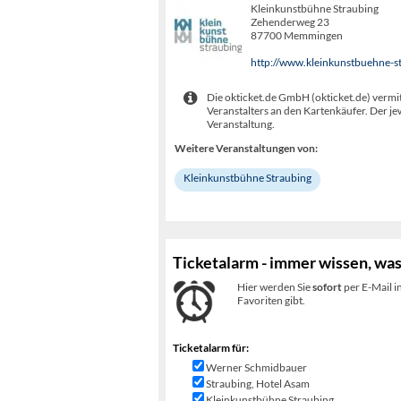
Kleinkunstbühne Straubing
Zehenderweg 23
87700 Memmingen
http://www.kleinkunstbuehne-s
Die okticket.de GmbH (okticket.de) vermit
Veranstalters an den Kartenkäufer. Der je
Veranstaltung.
Weitere Veranstaltungen von:
Kleinkunstbühne Straubing
Ticketalarm - immer wissen, was
Hier werden Sie
sofort
per E-Mail i
Favoriten gibt.
Ticketalarm für:
Werner Schmidbauer
Straubing, Hotel Asam
Kleinkunstbühne Straubing