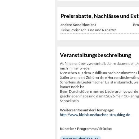
Preisrabatte, Nachlässe und Ext
andere Kondition(en)
Erm
Keine Preisnachlässe und Rabatte!
Veranstaltungsbeschreibung
Auf meiner über zweieinhalb Jahre dauernden „Mi
mich immer wieder
Menschen aus dem Publikum nach bestimmten Lied
äußerten meine Zuhörer ihre Herzensliederwünsche
Schaffens als Liedermacher. Es ist erstaunlich, w
immer noch ist.
Beim Durchstöbern meines Liederarchivs wurde mir
geschrieben habe und damit 2026 mein 50-jährige
Schnell sein.
Weitere Infos auf der Homepage:
http://www.kleinkunstbuehne-straubing.de
Künstler / Programme / Stücke:
Werner Schmidbauer