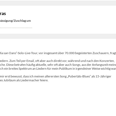
ras
ässigung/Zuschlag um
a san Oans“-Solo-Live-Tour, vor insgesamt über 70.000 begeisterten Zuschauern, frag
ern. Zum Teil per Email, oft aber auch direkt vor, während und nach den Konzerten,
. Diese betrafen häufig aktuelle, sehr oft aber auch Songs, aus der Anfangszeit mein
elch ein breites Spektrum an Liedern für mein Publikum in irgendeiner Weise wichtig wa
 erst bewusst, dass ich meinen allerersten Song „Pubertäts-Blues“ als 15-Jähriger
s Jubiläum als Liedermacher feiere.