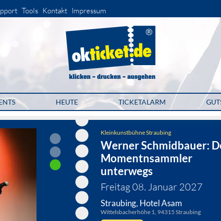
pport
Tools
Kontakt
Impressum
ENTS
HEUTE
TICKETALARM
GUT
Kleinkunstbühne Straubing
Werner Schmidbauer: D
Momentnsammler
unterwegs
Freitag 08. Januar 2027
Straubing, Hotel Asam
Wittelsbacherhöhe 1, 94315 Straubing