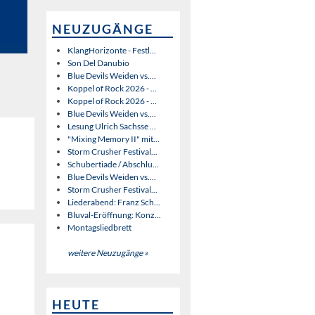
NEUZUGÄNGE
KlangHorizonte - Festl...
Son Del Danubio
Blue Devils Weiden vs....
Koppel of Rock 2026 - ...
Koppel of Rock 2026 - ...
Blue Devils Weiden vs....
Lesung Ulrich Sachsse ...
"Mixing Memory II" mit...
Storm Crusher Festival...
Schubertiade / Abschlu...
Blue Devils Weiden vs....
Storm Crusher Festival...
Liederabend: Franz Sch...
Bluval-Eröffnung: Konz...
Montagsliedbrett
weitere Neuzugänge »
HEUTE