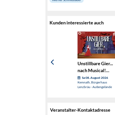
Kunden interessierte auch
Unstillbare Gier...
nach Musical!
(OVIGO sings)
Sa 08. August 2026
Kemnath, Bürgerhaus
Lenzbräu - Außengelände
Veranstalter-Kontaktadresse