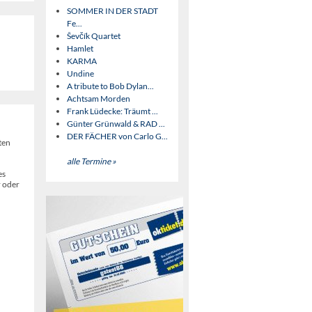
SOMMER IN DER STADT
Fe...
Ševčík Quartet
Hamlet
KARMA
Undine
A tribute to Bob Dylan...
Achtsam Morden
Frank Lüdecke: Träumt ...
Günter Grünwald & RAD ...
DER FÄCHER von Carlo G...
ten
alle Termine »
es
r oder