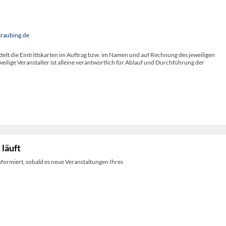
traubing.de
telt die Eintrittskarten im Auftrag bzw. im Namen und auf Rechnung des jeweiligen
weilige Veranstalter ist alleine verantwortlich für Ablauf und Durchführung der
 läuft
nformiert, sobald es neue Veranstaltungen Ihres