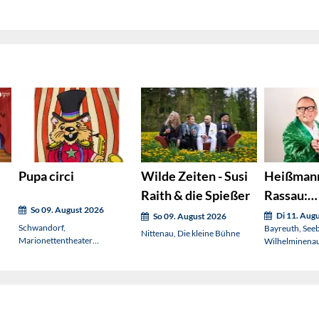
Pupa circi
Wilde Zeiten - Susi
Heißman
Raith & die Spießer
Rassau:
So 09. August 2026
Lustbarke
Di 11. Aug
So 09. August 2026
Schwandorf,
Bayreuth, See
Nittenau, Die kleine Bühne
Marionettentheater
Wilhelminena
Schwandorf