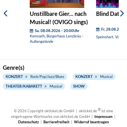
Unstillbare Gier... nach
Blind Date (
Musical! (OVIGO sings)
Fr. 28.08.2026
Sa. 08.08.2026 - 20:00Uhr
Kemnath, Bürgerhaus Lenzbräu -
Speinshart, Vorpla
Außengelände
Genre(s)
KONZERT
Rock/Pop/Jazz/Blues
KONZERT
Musical
THEATER/KABARETT
Musical
SHOW
®
© 2026 Copyright okticket.de GmbH | okticket.de
ist eine
eingetragene Wortmarke von okticket.de GmbH |
Impressum
|
Datenschutz
|
Barrierefreiheit
|
Widerruf beantragen