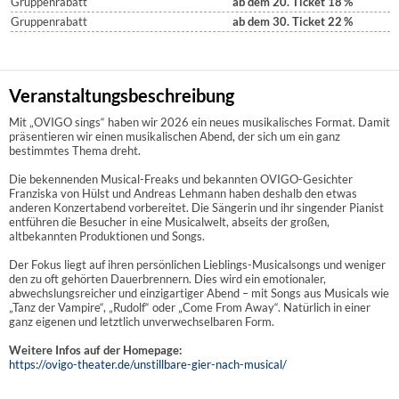
Gruppenrabatt
ab dem 20. Ticket 18
%
Gruppenrabatt
ab dem 30. Ticket 22
%
Veranstaltungsbeschreibung
Mit „OVIGO sings“ haben wir 2026 ein neues musikalisches Format. Damit
präsentieren wir einen musikalischen Abend, der sich um ein ganz
bestimmtes Thema dreht.
Die bekennenden Musical-Freaks und bekannten OVIGO-Gesichter
Franziska von Hülst und Andreas Lehmann haben deshalb den etwas
anderen Konzertabend vorbereitet. Die Sängerin und ihr singender Pianist
entführen die Besucher in eine Musicalwelt, abseits der großen,
altbekannten Produktionen und Songs.
Der Fokus liegt auf ihren persönlichen Lieblings-Musicalsongs und weniger
den zu oft gehörten Dauerbrennern. Dies wird ein emotionaler,
abwechslungsreicher und einzigartiger Abend – mit Songs aus Musicals wie
„Tanz der Vampire“, „Rudolf“ oder „Come From Away“. Natürlich in einer
ganz eigenen und letztlich unverwechselbaren Form.
Weitere Infos auf der Homepage:
https://ovigo-theater.de/unstillbare-gier-nach-musical/