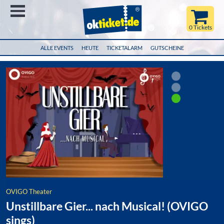
Menü
0 Tickets
ALLE EVENTS
HEUTE
TICKETALARM
GUTSCHEINE
OVIGO Theater
Unstillbare Gier... nach Musical! (OVIGO
sings)